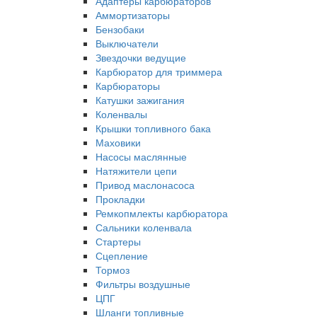
Адаптеры карбюраторов
Аммортизаторы
Бензобаки
Выключатели
Звездочки ведущие
Карбюратор для триммера
Карбюраторы
Катушки зажигания
Коленвалы
Крышки топливного бака
Маховики
Насосы маслянные
Натяжители цепи
Привод маслонасоса
Прокладки
Ремкопмлекты карбюратора
Сальники коленвала
Стартеры
Сцепление
Тормоз
Фильтры воздушные
ЦПГ
Шланги топливные