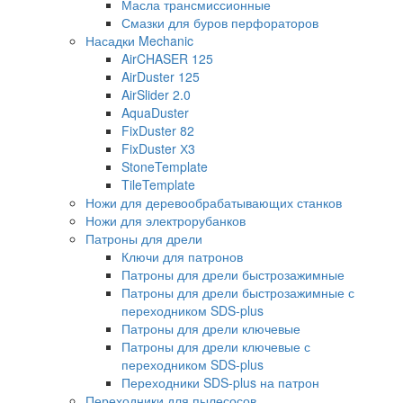
Масла трансмиссионные
Смазки для буров перфораторов
Насадки Mechanic
AirCHASER 125
AirDuster 125
AirSlider 2.0
AquaDuster
FixDuster 82
FixDuster Х3
StoneTemplate
TileTemplate
Ножи для деревообрабатывающих станков
Ножи для электрорубанков
Патроны для дрели
Ключи для патронов
Патроны для дрели быстрозажимные
Патроны для дрели быстрозажимные с
переходником SDS-plus
Патроны для дрели ключевые
Патроны для дрели ключевые с
переходником SDS-plus
Переходники SDS-plus на патрон
Переходники для пылесосов