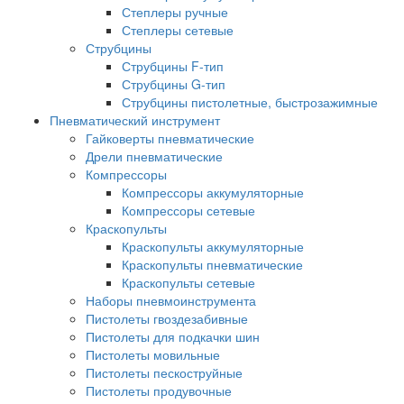
Степлеры ручные
Степлеры сетевые
Струбцины
Струбцины F-тип
Струбцины G-тип
Струбцины пистолетные, быстрозажимные
Пневматический инструмент
Гайковерты пневматические
Дрели пневматические
Компрессоры
Компрессоры аккумуляторные
Компрессоры сетевые
Краскопульты
Краскопульты аккумуляторные
Краскопульты пневматические
Краскопульты сетевые
Наборы пневмоинструмента
Пистолеты гвоздезабивные
Пистолеты для подкачки шин
Пистолеты мовильные
Пистолеты пескоструйные
Пистолеты продувочные