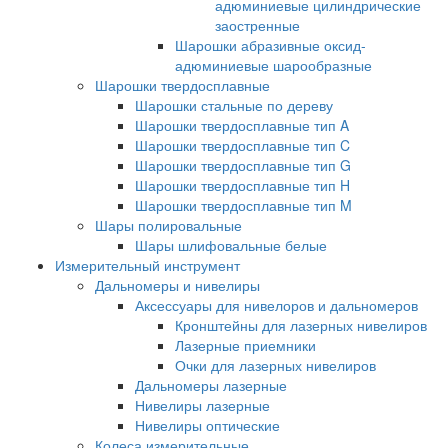
адюминиевые цилиндрические
заостренные
Шарошки абразивные оксид-
адюминиевые шарообразные
Шарошки твердосплавные
Шарошки стальные по дереву
Шарошки твердосплавные тип A
Шарошки твердосплавные тип C
Шарошки твердосплавные тип G
Шарошки твердосплавные тип H
Шарошки твердосплавные тип M
Шары полировальные
Шары шлифовальные белые
Измерительный инструмент
Дальномеры и нивелиры
Аксессуары для нивелоров и дальномеров
Кронштейны для лазерных нивелиров
Лазерные приемники
Очки для лазерных нивелиров
Дальномеры лазерные
Нивелиры лазерные
Нивелиры оптические
Колеса измерительные