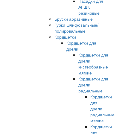
Насадки для
АГШК
резиновые
Бруски абразивные
Губки шлифовальные/
полировальные
Кордщетки
Кордщетки для
дрели
Кордщетки для
дрели
кистеобразные
мягкие
Кордщетки для
дрели
радиальные
Кордщетки
для
дрели
радиальные
мягкие
Кордщетки
для