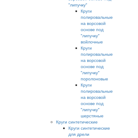
"липучку"
Круги
полировальные
на ворсовой
основе под
"липучку"
войлочные
Круги
полировальные
на ворсовой
основе под
"липучку"
поролоновые
Круги
полировальные
на ворсовой
основе под
"липучку"
шерстяные
Круги синтетические
Круги синтетические
для дрели