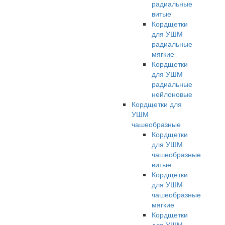
радиальные
витые
Кордщетки
для УШМ
радиальные
мягкие
Кордщетки
для УШМ
радиальные
нейлоновые
Кордщетки для
УШМ
чашеобразные
Кордщетки
для УШМ
чашеобразные
витые
Кордщетки
для УШМ
чашеобразные
мягкие
Кордщетки
для УШМ