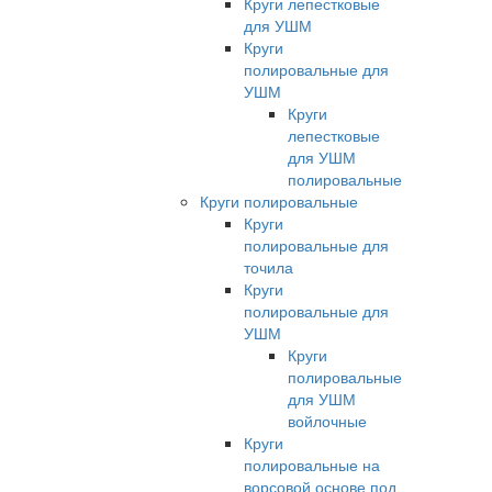
Круги лепестковые
для УШМ
Круги
полировальные для
УШМ
Круги
лепестковые
для УШМ
полировальные
Круги полировальные
Круги
полировальные для
точила
Круги
полировальные для
УШМ
Круги
полировальные
для УШМ
войлочные
Круги
полировальные на
ворсовой основе под