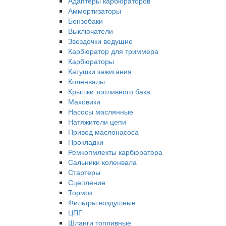
Адаптеры карбюраторов
Аммортизаторы
Бензобаки
Выключатели
Звездочки ведущие
Карбюратор для триммера
Карбюраторы
Катушки зажигания
Коленвалы
Крышки топливного бака
Маховики
Насосы маслянные
Натяжители цепи
Привод маслонасоса
Прокладки
Ремкопмлекты карбюратора
Сальники коленвала
Стартеры
Сцепление
Тормоз
Фильтры воздушные
ЦПГ
Шланги топливные