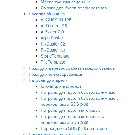
Масла трансмиссионные
Смазки для буров перфораторов
Насадки Mechanic
AirCHASER 125
AirDuster 125
AirSlider 2.0
AquaDuster
FixDuster 82
FixDuster Х3
StoneTemplate
TileTemplate
Ножи для деревообрабатывающих станков
Ножи для электрорубанков
Патроны для дрели
Ключи для патронов
Патроны для дрели быстрозажимные
Патроны для дрели быстрозажимные с
переходником SDS-plus
Патроны для дрели ключевые
Патроны для дрели ключевые с
переходником SDS-plus
Переходники SDS-plus на патрон
Переходники для пылесосов