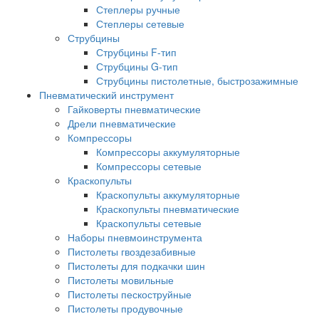
Степлеры ручные
Степлеры сетевые
Струбцины
Струбцины F-тип
Струбцины G-тип
Струбцины пистолетные, быстрозажимные
Пневматический инструмент
Гайковерты пневматические
Дрели пневматические
Компрессоры
Компрессоры аккумуляторные
Компрессоры сетевые
Краскопульты
Краскопульты аккумуляторные
Краскопульты пневматические
Краскопульты сетевые
Наборы пневмоинструмента
Пистолеты гвоздезабивные
Пистолеты для подкачки шин
Пистолеты мовильные
Пистолеты пескоструйные
Пистолеты продувочные