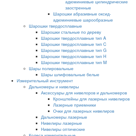
адюминиевые цилиндрические
заостренные
Шарошки абразивные оксид-
адюминиевые шарообразные
Шарошки твердосплавные
Шарошки стальные по дереву
Шарошки твердосплавные тип A
Шарошки твердосплавные тип C
Шарошки твердосплавные тип G
Шарошки твердосплавные тип H
Шарошки твердосплавные тип M
Шары полировальные
Шары шлифовальные белые
Измерительный инструмент
Дальномеры и нивелиры
Аксессуары для нивелоров и дальномеров
Кронштейны для лазерных нивелиров
Лазерные приемники
Очки для лазерных нивелиров
Дальномеры лазерные
Нивелиры лазерные
Нивелиры оптические
Колеса измерительные