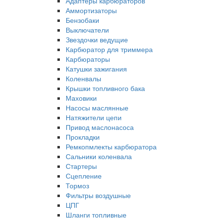
Адаптеры карбюраторов
Аммортизаторы
Бензобаки
Выключатели
Звездочки ведущие
Карбюратор для триммера
Карбюраторы
Катушки зажигания
Коленвалы
Крышки топливного бака
Маховики
Насосы маслянные
Натяжители цепи
Привод маслонасоса
Прокладки
Ремкопмлекты карбюратора
Сальники коленвала
Стартеры
Сцепление
Тормоз
Фильтры воздушные
ЦПГ
Шланги топливные