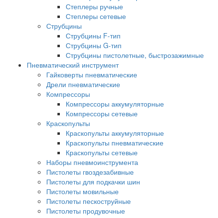
Степлеры ручные
Степлеры сетевые
Струбцины
Струбцины F-тип
Струбцины G-тип
Струбцины пистолетные, быстрозажимные
Пневматический инструмент
Гайковерты пневматические
Дрели пневматические
Компрессоры
Компрессоры аккумуляторные
Компрессоры сетевые
Краскопульты
Краскопульты аккумуляторные
Краскопульты пневматические
Краскопульты сетевые
Наборы пневмоинструмента
Пистолеты гвоздезабивные
Пистолеты для подкачки шин
Пистолеты мовильные
Пистолеты пескоструйные
Пистолеты продувочные