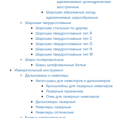
адюминиевые цилиндрические
заостренные
Шарошки абразивные оксид-
адюминиевые шарообразные
Шарошки твердосплавные
Шарошки стальные по дереву
Шарошки твердосплавные тип A
Шарошки твердосплавные тип C
Шарошки твердосплавные тип G
Шарошки твердосплавные тип H
Шарошки твердосплавные тип M
Шары полировальные
Шары шлифовальные белые
Измерительный инструмент
Дальномеры и нивелиры
Аксессуары для нивелоров и дальномеров
Кронштейны для лазерных нивелиров
Лазерные приемники
Очки для лазерных нивелиров
Дальномеры лазерные
Нивелиры лазерные
Нивелиры оптические
Колеса измерительные