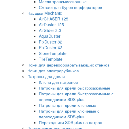
Масла трансмиссионные
Смазки для буров перфораторов
Насадки Mechanic
AirCHASER 125
AirDuster 125
AirSlider 2.0
AquaDuster
FixDuster 82
FixDuster Х3
StoneTemplate
TileTemplate
Ножи для деревообрабатывающих станков
Ножи для электрорубанков
Патроны для дрели
Ключи для патронов
Патроны для дрели быстрозажимные
Патроны для дрели быстрозажимные с
переходником SDS-plus
Патроны для дрели ключевые
Патроны для дрели ключевые с
переходником SDS-plus
Переходники SDS-plus на патрон
Переходники для пылесосов