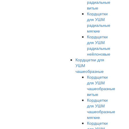
радиальные
витые
Кордщетки
для УШМ
радиальные
мягкие
Кордщетки
для УШМ
радиальные
нейлоновые
Кордщетки для
УШМ
чашеобразные
Кордщетки
для УШМ
чашеобразные
витые
Кордщетки
для УШМ
чашеобразные
мягкие
Кордщетки
для УШМ