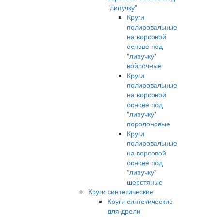
"липучку"
Круги
полировальные
на ворсовой
основе под
"липучку"
войлочные
Круги
полировальные
на ворсовой
основе под
"липучку"
поролоновые
Круги
полировальные
на ворсовой
основе под
"липучку"
шерстяные
Круги синтетические
Круги синтетические
для дрели