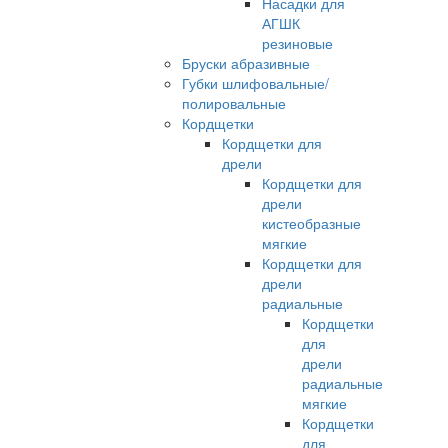
Насадки для
АГШК
резиновые
Бруски абразивные
Губки шлифовальные/
полировальные
Кордщетки
Кордщетки для
дрели
Кордщетки для
дрели
кистеобразные
мягкие
Кордщетки для
дрели
радиальные
Кордщетки
для
дрели
радиальные
мягкие
Кордщетки
для