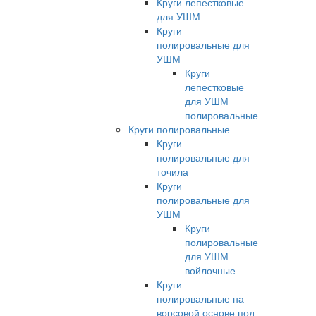
Круги лепестковые
для УШМ
Круги
полировальные для
УШМ
Круги
лепестковые
для УШМ
полировальные
Круги полировальные
Круги
полировальные для
точила
Круги
полировальные для
УШМ
Круги
полировальные
для УШМ
войлочные
Круги
полировальные на
ворсовой основе под