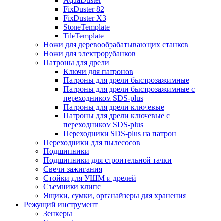
AquaDuster
FixDuster 82
FixDuster Х3
StoneTemplate
TileTemplate
Ножи для деревообрабатывающих станков
Ножи для электрорубанков
Патроны для дрели
Ключи для патронов
Патроны для дрели быстрозажимные
Патроны для дрели быстрозажимные с
переходником SDS-plus
Патроны для дрели ключевые
Патроны для дрели ключевые с
переходником SDS-plus
Переходники SDS-plus на патрон
Переходники для пылесосов
Подшипники
Подшипники для строительной тачки
Свечи зажигания
Стойки для УШМ и дрелей
Съемники клипс
Ящики, сумки, органайзеры для хранения
Режущий инструмент
Зенкеры