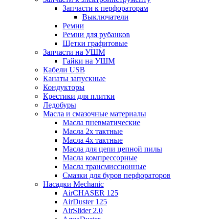
Запчасти к перфораторам
Выключатели
Ремни
Ремни для рубанков
Щетки графитовые
Запчасти на УШМ
Гайки на УШМ
Кабели USB
Канаты запускные
Кондукторы
Крестики для плитки
Ледобуры
Масла и смазочные материалы
Масла пневматические
Масла 2х тактные
Масла 4х тактные
Масла для цепи цепной пилы
Масла компрессорные
Масла трансмиссионные
Смазки для буров перфораторов
Насадки Mechanic
AirCHASER 125
AirDuster 125
AirSlider 2.0