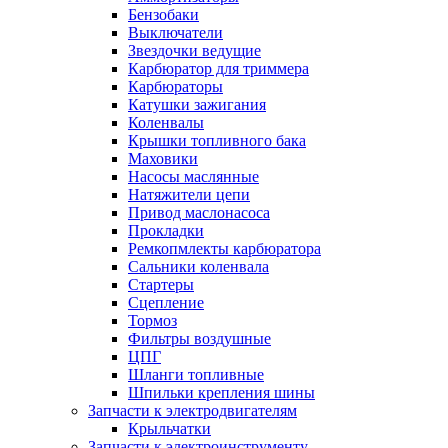
Бензобаки
Выключатели
Звездочки ведущие
Карбюратор для триммера
Карбюраторы
Катушки зажигания
Коленвалы
Крышки топливного бака
Маховики
Насосы маслянные
Натяжители цепи
Привод маслонасоса
Прокладки
Ремкопмлекты карбюратора
Сальники коленвала
Стартеры
Сцепление
Тормоз
Фильтры воздушные
ЦПГ
Шланги топливные
Шпильки крепления шины
Запчасти к электродвигателям
Крыльчатки
Запчасти к электроинструменту