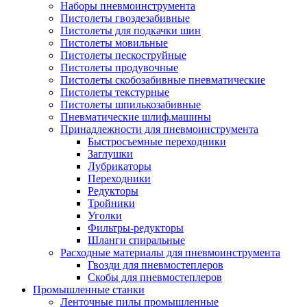
Наборы пневмоинструмента
Пистолеты гвоздезабивные
Пистолеты для подкачки шин
Пистолеты мовильные
Пистолеты пескоструйные
Пистолеты продувочные
Пистолеты скобозабивные пневматические
Пистолеты текстурные
Пистолеты шпилькозабивные
Пневматические шлиф.машины
Принадлежности для пневмоинструмента
Быстросъемные переходники
Заглушки
Лубрикаторы
Переходники
Редукторы
Тройники
Уголки
Фильтры-редукторы
Шланги спиральные
Расходные материалы для пневмоинструмента
Гвозди для пневмостеплеров
Скобы для пневмостеплеров
Промышленные станки
Ленточные пилы промышленные