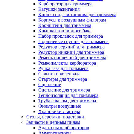
Карбюратор для триммера
Катушки зажигания
Кнопка подачи топлива для триммера
Корпусы к воздушным фильтрам
Кронштейн для триммера
Крышки топливного бака
Набор прокладок для триммера
Поршневые группы для триммера
Редуктор верхний для триммера
Редуктор нижний для триммера
Ремень наплечный для триммера
Ремкопмлекты карбюратора
Ручка газа для триммера
Сальники коленвала
Стартеры для триммера
Сцепление
Сцепление для триммера
Теплоизоляция для триммера
Труба с валом для триммера
Фильтры воздушные
Храповики стартера
Столы, верстаки, подставки
Запчасти к цепным пилам
Адаптеры карбюраторов
Аммортизаторы