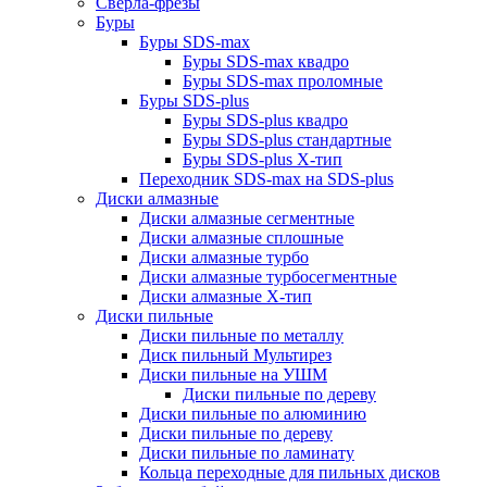
Сверла-фрезы
Буры
Буры SDS-max
Буры SDS-max квадро
Буры SDS-max проломные
Буры SDS-plus
Буры SDS-plus квадро
Буры SDS-plus стандартные
Буры SDS-plus Х-тип
Переходник SDS-max на SDS-plus
Диски алмазные
Диски алмазные сегментные
Диски алмазные сплошные
Диски алмазные турбо
Диски алмазные турбосегментные
Диски алмазные Х-тип
Диски пильные
Диски пильные по металлу
Диск пильный Мультирез
Диски пильные на УШМ
Диски пильные по дереву
Диски пильные по алюминию
Диски пильные по дереву
Диски пильные по ламинату
Кольца переходные для пильных дисков