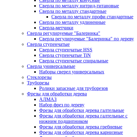
Сверла по металлу конусные
Сверла по металлу нитрид-титановые
Сверла по металлу стандартные
Сверла по металлу профи стандартные
Сверла по металлу удлиненные
Сверла-метчики
Сверла регулируемые "Балеринка"
Сверла регулируемые "Балеринка" по дереву
Сверла ступенчатые
Сверла ступенчатые HSS
Сверла ступенчатые TiN
Сверла ступенчатые спиральные
Сверла универсальные
Наборы сверел универсальных
Стеклорезы
Труборезы
Ролики запасные для труборезов
Фрезы для обработки дерева
АЛМАЗ
Набор фрез по дереву
Фрезы для обработки дерева галтельные
Фрезы для обработки дерева галтельные с
нижним подшипником
Фрезы для обработки дерева гребневые
Фрезы для обработки дерева карнизные