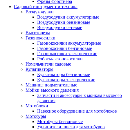
Фрезы форстнера
Садовый инструмент и техника
Воздуходувки
Воздуходувки аккумуляторные
Воздуходувки бензиновые
Воздуходувки сетевые
Высоторезы
Газонокосилки
Газонокосилки аккумуляторные
Газонокосилки бензиновые
Газонокосилки электрические
Роботы-газонокосилки
Измельчители садовые
Культиваторы
Культиваторы бензиновые
Культиваторы электрические
Машины подметательные
Мойки высокого давления
Запчасти и аксессуары к мойкам высокого
давления
Мотоблоки
Навесное оборудование для мотоблоков
Мотобуры
Мотобуры бензиновые
Удлинители шнека для мотобуров