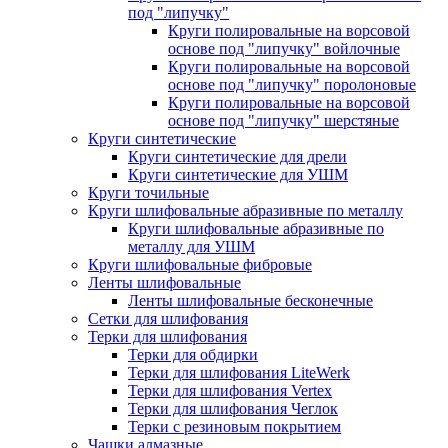
под "липучку"
Круги полировальные на ворсовой
основе под "липучку" войлочные
Круги полировальные на ворсовой
основе под "липучку" поролоновые
Круги полировальные на ворсовой
основе под "липучку" шерстяные
Круги синтетические
Круги синтетические для дрели
Круги синтетические для УШМ
Круги точильные
Круги шлифовальные абразивные по металлу
Круги шлифовальные абразивные по
металлу для УШМ
Круги шлифовальные фибровые
Ленты шлифовальные
Ленты шлифовальные бесконечные
Сетки для шлифования
Терки для шлифования
Терки для обдирки
Терки для шлифования LiteWerk
Терки для шлифования Vertex
Терки для шлифования Чеглок
Терки с резиновым покрытием
Чашки алмазные