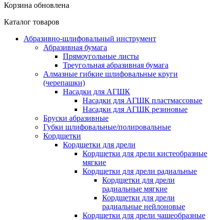
Корзина обновлена
Каталог товаров
Абразивно-шлифовальный инструмент
Абразивная бумага
Прямоугольные листы
Треугольная абразивная бумага
Алмазные гибкие шлифовальные круги
(черепашки)
Насадки для АГШК
Насадки для АГШК пластмассовые
Насадки для АГШК резиновые
Бруски абразивные
Губки шлифовальные/полировальные
Кордщетки
Кордщетки для дрели
Кордщетки для дрели кистеобразные
мягкие
Кордщетки для дрели радиальные
Кордщетки для дрели
радиальные мягкие
Кордщетки для дрели
радиальные нейлоновые
Кордщетки для дрели чашеобразные