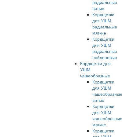
радиальные
витые
Кордщетки
для УШМ
радиальные
мягкие
Кордщетки
для УШМ
радиальные
нейлоновые
Кордщетки для
УШМ
чашеобразные
Кордщетки
для УШМ
чашеобразные
витые
Кордщетки
для УШМ
чашеобразные
мягкие
Кордщетки
для УШМ