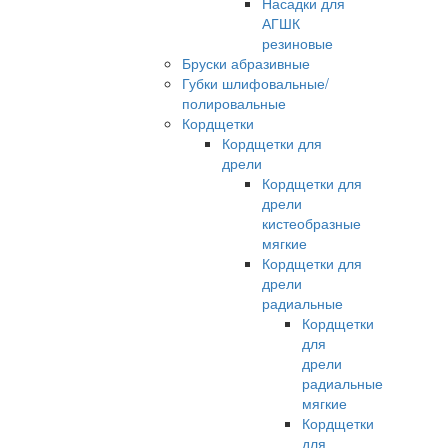
Насадки для
АГШК
резиновые
Бруски абразивные
Губки шлифовальные/
полировальные
Кордщетки
Кордщетки для
дрели
Кордщетки для
дрели
кистеобразные
мягкие
Кордщетки для
дрели
радиальные
Кордщетки
для
дрели
радиальные
мягкие
Кордщетки
для