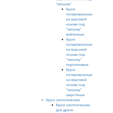
"липучку"
Круги
полировальные
на ворсовой
основе под
"липучку"
войлочные
Круги
полировальные
на ворсовой
основе под
"липучку"
поролоновые
Круги
полировальные
на ворсовой
основе под
"липучку"
шерстяные
Круги синтетические
Круги синтетические
для дрели