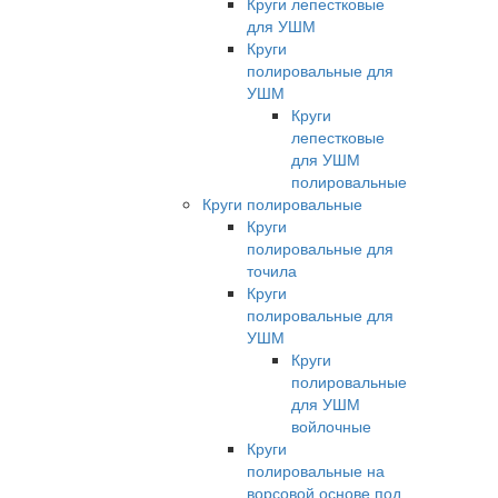
Круги лепестковые
для УШМ
Круги
полировальные для
УШМ
Круги
лепестковые
для УШМ
полировальные
Круги полировальные
Круги
полировальные для
точила
Круги
полировальные для
УШМ
Круги
полировальные
для УШМ
войлочные
Круги
полировальные на
ворсовой основе под