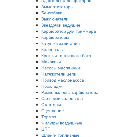
Адаптеры карбюраторов
Аммортизаторы
Бензобаки
Выключатели
Звездочки ведущие
Карбюратор для триммера
Карбюраторы
Катушки зажигания
Коленвалы
Крышки топливного бака
Маховики
Насосы маслянные
Натяжители цепи
Привод маслонасоса
Прокладки
Ремкопмлекты карбюратора
Сальники коленвала
Стартеры
Сцепление
Тормоз
Фильтры воздушные
ЦПГ
Шланги топливные