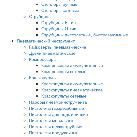
Степлеры ручные
Степлеры сетевые
Струбцины
Струбцины F-тип
Струбцины G-тип
Струбцины пистолетные, быстрозажимные
Пневматический инструмент
Гайковерты пневматические
Дрели пневматические
Компрессоры
Компрессоры аккумуляторные
Компрессоры сетевые
Краскопульты
Краскопульты аккумуляторные
Краскопульты пневматические
Краскопульты сетевые
Наборы пневмоинструмента
Пистолеты гвоздезабивные
Пистолеты для подкачки шин
Пистолеты мовильные
Пистолеты пескоструйные
Пистолеты продувочные