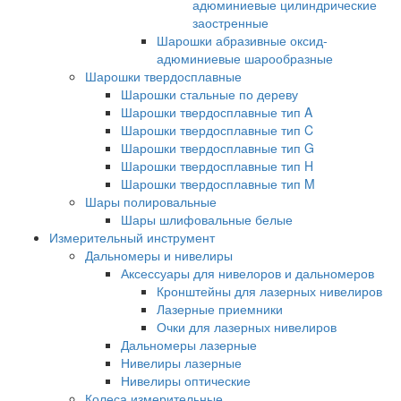
адюминиевые цилиндрические
заостренные
Шарошки абразивные оксид-
адюминиевые шарообразные
Шарошки твердосплавные
Шарошки стальные по дереву
Шарошки твердосплавные тип A
Шарошки твердосплавные тип C
Шарошки твердосплавные тип G
Шарошки твердосплавные тип H
Шарошки твердосплавные тип M
Шары полировальные
Шары шлифовальные белые
Измерительный инструмент
Дальномеры и нивелиры
Аксессуары для нивелоров и дальномеров
Кронштейны для лазерных нивелиров
Лазерные приемники
Очки для лазерных нивелиров
Дальномеры лазерные
Нивелиры лазерные
Нивелиры оптические
Колеса измерительные