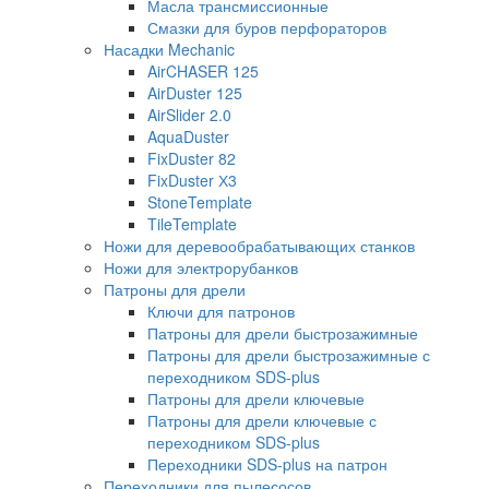
Масла трансмиссионные
Смазки для буров перфораторов
Насадки Mechanic
AirCHASER 125
AirDuster 125
AirSlider 2.0
AquaDuster
FixDuster 82
FixDuster Х3
StoneTemplate
TileTemplate
Ножи для деревообрабатывающих станков
Ножи для электрорубанков
Патроны для дрели
Ключи для патронов
Патроны для дрели быстрозажимные
Патроны для дрели быстрозажимные с
переходником SDS-plus
Патроны для дрели ключевые
Патроны для дрели ключевые с
переходником SDS-plus
Переходники SDS-plus на патрон
Переходники для пылесосов