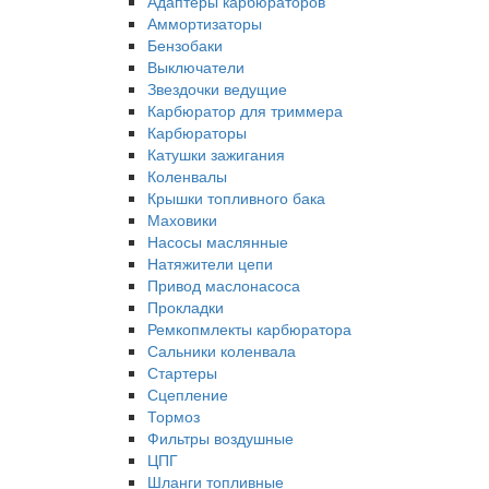
Адаптеры карбюраторов
Аммортизаторы
Бензобаки
Выключатели
Звездочки ведущие
Карбюратор для триммера
Карбюраторы
Катушки зажигания
Коленвалы
Крышки топливного бака
Маховики
Насосы маслянные
Натяжители цепи
Привод маслонасоса
Прокладки
Ремкопмлекты карбюратора
Сальники коленвала
Стартеры
Сцепление
Тормоз
Фильтры воздушные
ЦПГ
Шланги топливные