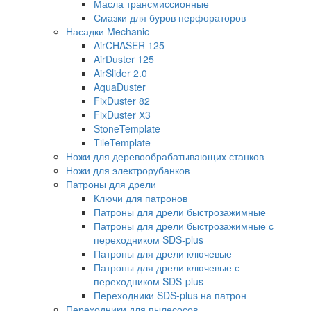
Масла трансмиссионные
Смазки для буров перфораторов
Насадки Mechanic
AirCHASER 125
AirDuster 125
AirSlider 2.0
AquaDuster
FixDuster 82
FixDuster Х3
StoneTemplate
TileTemplate
Ножи для деревообрабатывающих станков
Ножи для электрорубанков
Патроны для дрели
Ключи для патронов
Патроны для дрели быстрозажимные
Патроны для дрели быстрозажимные с
переходником SDS-plus
Патроны для дрели ключевые
Патроны для дрели ключевые с
переходником SDS-plus
Переходники SDS-plus на патрон
Переходники для пылесосов