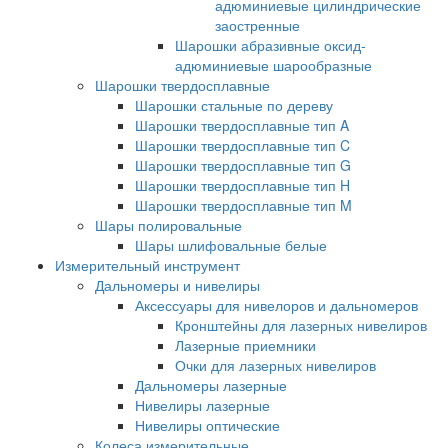
адюминиевые цилиндрические
заостренные
Шарошки абразивные оксид-
адюминиевые шарообразные
Шарошки твердосплавные
Шарошки стальные по дереву
Шарошки твердосплавные тип A
Шарошки твердосплавные тип C
Шарошки твердосплавные тип G
Шарошки твердосплавные тип H
Шарошки твердосплавные тип M
Шары полировальные
Шары шлифовальные белые
Измерительный инструмент
Дальномеры и нивелиры
Аксессуары для нивелоров и дальномеров
Кронштейны для лазерных нивелиров
Лазерные приемники
Очки для лазерных нивелиров
Дальномеры лазерные
Нивелиры лазерные
Нивелиры оптические
Колеса измерительные