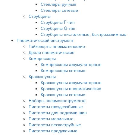
Степлеры ручные
Степлеры сетевые
Струбцины
Струбцины F-тип
Струбцины G-тип
Струбцины пистолетные, быстрозажимные
Пневматический инструмент
Гайковерты пневматические
Дрели пневматические
Компрессоры
Компрессоры аккумуляторные
Компрессоры сетевые
Краскопульты
Краскопульты аккумуляторные
Краскопульты пневматические
Краскопульты сетевые
Наборы пневмоинструмента
Пистолеты гвоздезабивные
Пистолеты для подкачки шин
Пистолеты мовильные
Пистолеты пескоструйные
Пистолеты продувочные