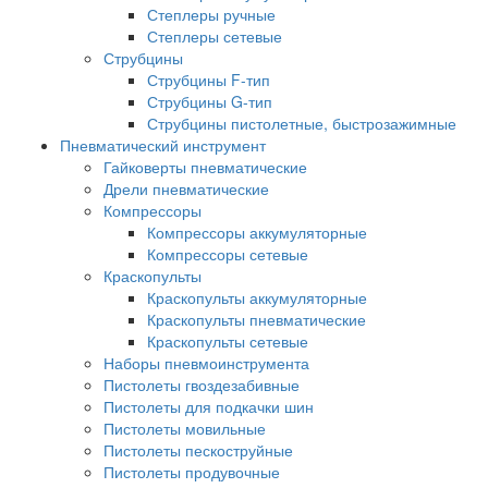
Степлеры ручные
Степлеры сетевые
Струбцины
Струбцины F-тип
Струбцины G-тип
Струбцины пистолетные, быстрозажимные
Пневматический инструмент
Гайковерты пневматические
Дрели пневматические
Компрессоры
Компрессоры аккумуляторные
Компрессоры сетевые
Краскопульты
Краскопульты аккумуляторные
Краскопульты пневматические
Краскопульты сетевые
Наборы пневмоинструмента
Пистолеты гвоздезабивные
Пистолеты для подкачки шин
Пистолеты мовильные
Пистолеты пескоструйные
Пистолеты продувочные