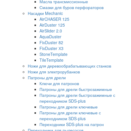
Масла трансмиссионные
Смазки для буров перфораторов
Насадки Mechanic
AirCHASER 125
AirDuster 125
AirSlider 2.0
AquaDuster
FixDuster 82
FixDuster Х3
StoneTemplate
TileTemplate
Ножи для деревообрабатывающих станков
Ножи для электрорубанков
Патроны для дрели
Ключи для патронов
Патроны для дрели быстрозажимные
Патроны для дрели быстрозажимные с
переходником SDS-plus
Патроны для дрели ключевые
Патроны для дрели ключевые с
переходником SDS-plus
Переходники SDS-plus на патрон
Переходники для пылесосов