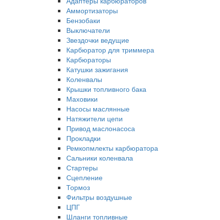
Адаптеры карбюраторов
Аммортизаторы
Бензобаки
Выключатели
Звездочки ведущие
Карбюратор для триммера
Карбюраторы
Катушки зажигания
Коленвалы
Крышки топливного бака
Маховики
Насосы маслянные
Натяжители цепи
Привод маслонасоса
Прокладки
Ремкопмлекты карбюратора
Сальники коленвала
Стартеры
Сцепление
Тормоз
Фильтры воздушные
ЦПГ
Шланги топливные