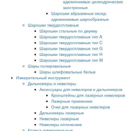
адюминиевые цилиндрические
заостренные
Шарошки абразивные оксид-
адюминиевые шарообразные
Шарошки твердосплавные
Шарошки стальные по дереву
Шарошки твердосплавные тип A
Шарошки твердосплавные тип C
Шарошки твердосплавные тип G
Шарошки твердосплавные тип H
Шарошки твердосплавные тип M
Шары полировальные
Шары шлифовальные белые
Измерительный инструмент
Дальномеры и нивелиры
Аксессуары для нивелоров и дальномеров
Кронштейны для лазерных нивелиров
Лазерные приемники
Очки для лазерных нивелиров
Дальномеры лазерные
Нивелиры лазерные
Нивелиры оптические
Колеса измерительные