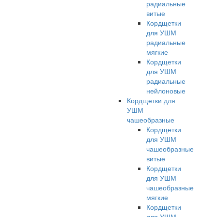
радиальные
витые
Кордщетки
для УШМ
радиальные
мягкие
Кордщетки
для УШМ
радиальные
нейлоновые
Кордщетки для
УШМ
чашеобразные
Кордщетки
для УШМ
чашеобразные
витые
Кордщетки
для УШМ
чашеобразные
мягкие
Кордщетки
для УШМ