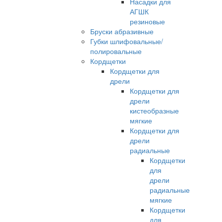
Насадки для
АГШК
резиновые
Бруски абразивные
Губки шлифовальные/
полировальные
Кордщетки
Кордщетки для
дрели
Кордщетки для
дрели
кистеобразные
мягкие
Кордщетки для
дрели
радиальные
Кордщетки
для
дрели
радиальные
мягкие
Кордщетки
для