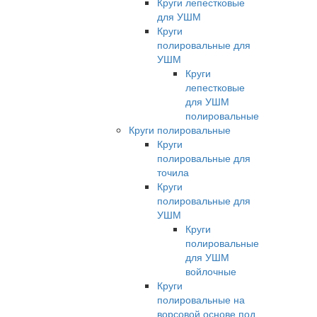
Круги лепестковые
для УШМ
Круги
полировальные для
УШМ
Круги
лепестковые
для УШМ
полировальные
Круги полировальные
Круги
полировальные для
точила
Круги
полировальные для
УШМ
Круги
полировальные
для УШМ
войлочные
Круги
полировальные на
ворсовой основе под