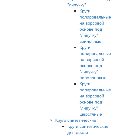
"липучку"
Круги
полировальные
на ворсовой
основе под
"липучку"
войлочные
Круги
полировальные
на ворсовой
основе под
"липучку"
поролоновые
Круги
полировальные
на ворсовой
основе под
"липучку"
шерстяные
Круги синтетические
Круги синтетические
для дрели