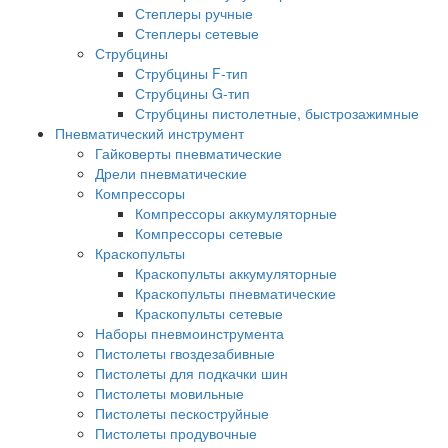
Степлеры ручные
Степлеры сетевые
Струбцины
Струбцины F-тип
Струбцины G-тип
Струбцины пистолетные, быстрозажимные
Пневматический инструмент
Гайковерты пневматические
Дрели пневматические
Компрессоры
Компрессоры аккумуляторные
Компрессоры сетевые
Краскопульты
Краскопульты аккумуляторные
Краскопульты пневматические
Краскопульты сетевые
Наборы пневмоинструмента
Пистолеты гвоздезабивные
Пистолеты для подкачки шин
Пистолеты мовильные
Пистолеты пескоструйные
Пистолеты продувочные