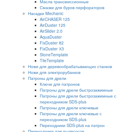
Масла трансмиссионные
Смазки для буров перфораторов
Насадки Mechanic
AirCHASER 125
AirDuster 125
AirSlider 2.0
AquaDuster
FixDuster 82
FixDuster Х3
StoneTemplate
TileTemplate
Ножи для деревообрабатывающих станков
Ножи для электрорубанков
Патроны для дрели
Ключи для патронов
Патроны для дрели быстрозажимные
Патроны для дрели быстрозажимные с
переходником SDS-plus
Патроны для дрели ключевые
Патроны для дрели ключевые с
переходником SDS-plus
Переходники SDS-plus на патрон
Переходники для пылесосов