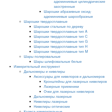
адюминиевые цилиндрические
заостренные
Шарошки абразивные оксид-
адюминиевые шарообразные
Шарошки твердосплавные
Шарошки стальные по дереву
Шарошки твердосплавные тип A
Шарошки твердосплавные тип C
Шарошки твердосплавные тип G
Шарошки твердосплавные тип H
Шарошки твердосплавные тип M
Шары полировальные
Шары шлифовальные белые
Измерительный инструмент
Дальномеры и нивелиры
Аксессуары для нивелоров и дальномеров
Кронштейны для лазерных нивелиров
Лазерные приемники
Очки для лазерных нивелиров
Дальномеры лазерные
Нивелиры лазерные
Нивелиры оптические
Колеса измерительные