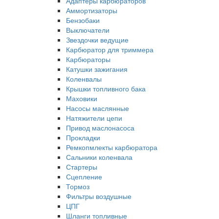
Адаптеры карбюраторов
Аммортизаторы
Бензобаки
Выключатели
Звездочки ведущие
Карбюратор для триммера
Карбюраторы
Катушки зажигания
Коленвалы
Крышки топливного бака
Маховики
Насосы маслянные
Натяжители цепи
Привод маслонасоса
Прокладки
Ремкопмлекты карбюратора
Сальники коленвала
Стартеры
Сцепление
Тормоз
Фильтры воздушные
ЦПГ
Шланги топливные