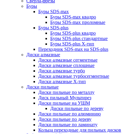
Сверла-фрезы
Буры
Буры SDS-max
Буры SDS-max квадро
Буры SDS-max проломные
Буры SDS-plus
Буры SDS-plus квадро
Буры SDS-plus стандартные
Буры SDS-plus Х-тип
Переходник SDS-max на SDS-plus
Диски алмазные
Диски алмазные сегментные
Диски алмазные сплошные
Диски алмазные турбо
Диски алмазные турбосегментные
Диски алмазные Х-тип
Диски пильные
Диски пильные по металлу
Диск пильный Мультирез
Диски пильные на УШМ
Диски пильные по дереву
Диски пильные по алюминию
Диски пильные по дереву
Диски пильные по ламинату
Кольца переходные для пильных дисков