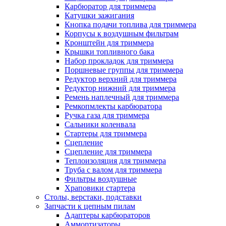
Карбюратор для триммера
Катушки зажигания
Кнопка подачи топлива для триммера
Корпусы к воздушным фильтрам
Кронштейн для триммера
Крышки топливного бака
Набор прокладок для триммера
Поршневые группы для триммера
Редуктор верхний для триммера
Редуктор нижний для триммера
Ремень наплечный для триммера
Ремкопмлекты карбюратора
Ручка газа для триммера
Сальники коленвала
Стартеры для триммера
Сцепление
Сцепление для триммера
Теплоизоляция для триммера
Труба с валом для триммера
Фильтры воздушные
Храповики стартера
Столы, верстаки, подставки
Запчасти к цепным пилам
Адаптеры карбюраторов
Аммортизаторы