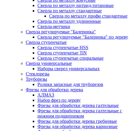
Сверла по металлу конусные
Сверла по металлу нитрид-титановые
Сверла по металлу стандартные
Сверла по металлу профи стандартные
Сверла по металлу удлиненные
Сверла-метчики
Сверла регулируемые "Балеринка"
Сверла регулируемые "Балеринка" по дереву
Сверла ступенчатые
Сверла ступенчатые HSS
Сверла ступенчатые TiN
Сверла ступенчатые спиральные
Сверла универсальные
Наборы сверел универсальных
Стеклорезы
Труборезы
Ролики запасные для труборезов
Фрезы для обработки дерева
АЛМАЗ
Набор фрез по дереву
Фрезы для обработки дерева галтельные
Фрезы для обработки дерева галтельные с
нижним подшипником
Фрезы для обработки дерева гребневые
Фрезы для обработки дерева карнизные