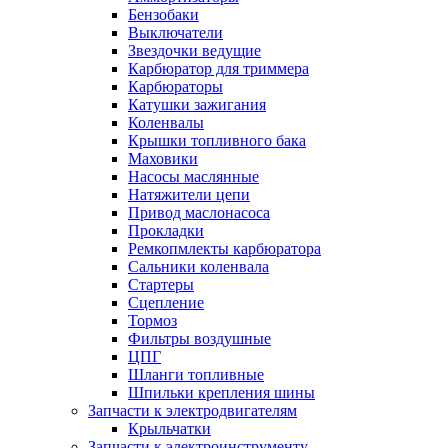
Бензобаки
Выключатели
Звездочки ведущие
Карбюратор для триммера
Карбюраторы
Катушки зажигания
Коленвалы
Крышки топливного бака
Маховики
Насосы маслянные
Натяжители цепи
Привод маслонасоса
Прокладки
Ремкопмлекты карбюратора
Сальники коленвала
Стартеры
Сцепление
Тормоз
Фильтры воздушные
ЦПГ
Шланги топливные
Шпильки крепления шины
Запчасти к электродвигателям
Крыльчатки
Запчасти к электроинструменту