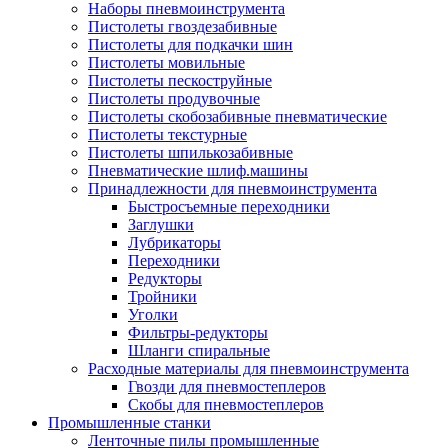
Наборы пневмоинструмента
Пистолеты гвоздезабивные
Пистолеты для подкачки шин
Пистолеты мовильные
Пистолеты пескоструйные
Пистолеты продувочные
Пистолеты скобозабивные пневматические
Пистолеты текстурные
Пистолеты шпилькозабивные
Пневматические шлиф.машины
Принадлежности для пневмоинструмента
Быстросъемные переходники
Заглушки
Лубрикаторы
Переходники
Редукторы
Тройники
Уголки
Фильтры-редукторы
Шланги спиральные
Расходные материалы для пневмоинструмента
Гвозди для пневмостеплеров
Скобы для пневмостеплеров
Промышленные станки
Ленточные пилы промышленные