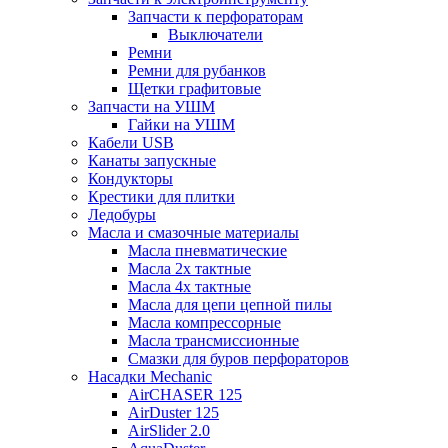
Запчасти к перфораторам
Выключатели
Ремни
Ремни для рубанков
Щетки графитовые
Запчасти на УШМ
Гайки на УШМ
Кабели USB
Канаты запускные
Кондукторы
Крестики для плитки
Ледобуры
Масла и смазочные материалы
Масла пневматические
Масла 2х тактные
Масла 4х тактные
Масла для цепи цепной пилы
Масла компрессорные
Масла трансмиссионные
Смазки для буров перфораторов
Насадки Mechanic
AirCHASER 125
AirDuster 125
AirSlider 2.0