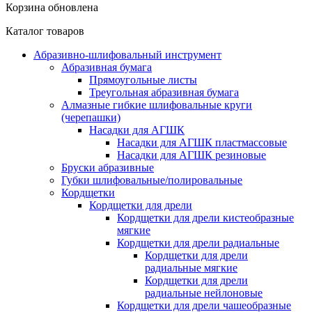
Корзина обновлена
Каталог товаров
Абразивно-шлифовальный инструмент
Абразивная бумага
Прямоугольные листы
Треугольная абразивная бумага
Алмазные гибкие шлифовальные круги
(черепашки)
Насадки для АГШК
Насадки для АГШК пластмассовые
Насадки для АГШК резиновые
Бруски абразивные
Губки шлифовальные/полировальные
Кордщетки
Кордщетки для дрели
Кордщетки для дрели кистеобразные
мягкие
Кордщетки для дрели радиальные
Кордщетки для дрели
радиальные мягкие
Кордщетки для дрели
радиальные нейлоновые
Кордщетки для дрели чашеобразные