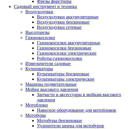
Фрезы форстнера
Садовый инструмент и техника
Воздуходувки
Воздуходувки аккумуляторные
Воздуходувки бензиновые
Воздуходувки сетевые
Высоторезы
Газонокосилки
Газонокосилки аккумуляторные
Газонокосилки бензиновые
Газонокосилки электрические
Роботы-газонокосилки
Измельчители садовые
Культиваторы
Культиваторы бензиновые
Культиваторы электрические
Машины подметательные
Мойки высокого давления
Запчасти и аксессуары к мойкам высокого
давления
Мотоблоки
Навесное оборудование для мотоблоков
Мотобуры
Мотобуры бензиновые
Удлинители шнека для мотобуров