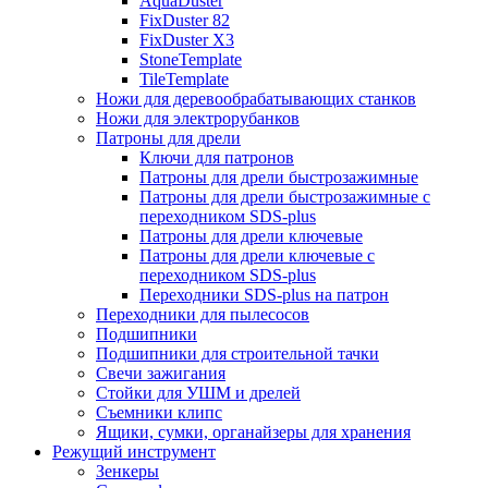
AquaDuster
FixDuster 82
FixDuster Х3
StoneTemplate
TileTemplate
Ножи для деревообрабатывающих станков
Ножи для электрорубанков
Патроны для дрели
Ключи для патронов
Патроны для дрели быстрозажимные
Патроны для дрели быстрозажимные с
переходником SDS-plus
Патроны для дрели ключевые
Патроны для дрели ключевые с
переходником SDS-plus
Переходники SDS-plus на патрон
Переходники для пылесосов
Подшипники
Подшипники для строительной тачки
Свечи зажигания
Стойки для УШМ и дрелей
Съемники клипс
Ящики, сумки, органайзеры для хранения
Режущий инструмент
Зенкеры