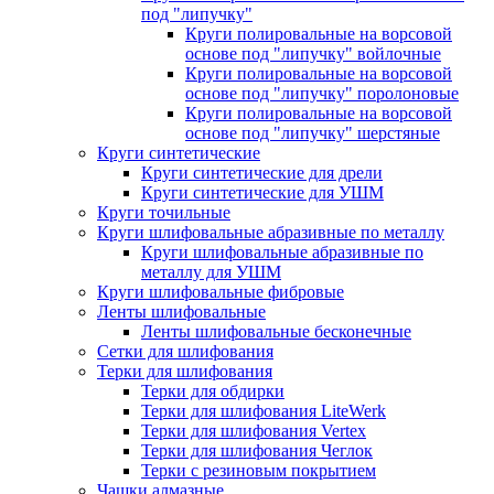
под "липучку"
Круги полировальные на ворсовой
основе под "липучку" войлочные
Круги полировальные на ворсовой
основе под "липучку" поролоновые
Круги полировальные на ворсовой
основе под "липучку" шерстяные
Круги синтетические
Круги синтетические для дрели
Круги синтетические для УШМ
Круги точильные
Круги шлифовальные абразивные по металлу
Круги шлифовальные абразивные по
металлу для УШМ
Круги шлифовальные фибровые
Ленты шлифовальные
Ленты шлифовальные бесконечные
Сетки для шлифования
Терки для шлифования
Терки для обдирки
Терки для шлифования LiteWerk
Терки для шлифования Vertex
Терки для шлифования Чеглок
Терки с резиновым покрытием
Чашки алмазные