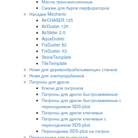
Масла трансмиссионные
Смазки для буров перфораторов
Насадки Mechanic
AirCHASER 125
AirDuster 125
AirSlider 2.0
AquaDuster
FixDuster 82
FixDuster Х3
StoneTemplate
TileTemplate
Ножи для деревообрабатывающих станков
Ножи для электрорубанков
Патроны для дрели
Ключи для патронов
Патроны для дрели быстрозажимные
Патроны для дрели быстрозажимные с
переходником SDS-plus
Патроны для дрели ключевые
Патроны для дрели ключевые с
переходником SDS-plus
Переходники SDS-plus на патрон
Переходники для пылесосов