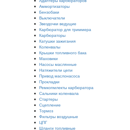
Адаптеры карбюраторов
Аммортизаторы
Бензобаки
Выключатели
Звездочки ведущие
Карбюратор для триммера
Карбюраторы
Катушки зажигания
Коленвалы
Крышки топливного бака
Маховики
Насосы маслянные
Натяжители цепи
Привод маслонасоса
Прокладки
Ремкопмлекты карбюратора
Сальники коленвала
Стартеры
Сцепление
Тормоз
Фильтры воздушные
ЦПГ
Шланги топливные