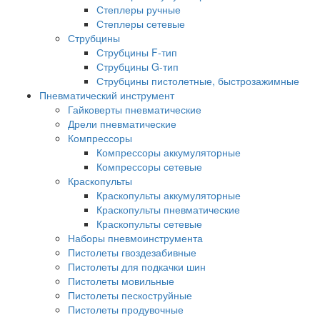
Степлеры ручные
Степлеры сетевые
Струбцины
Струбцины F-тип
Струбцины G-тип
Струбцины пистолетные, быстрозажимные
Пневматический инструмент
Гайковерты пневматические
Дрели пневматические
Компрессоры
Компрессоры аккумуляторные
Компрессоры сетевые
Краскопульты
Краскопульты аккумуляторные
Краскопульты пневматические
Краскопульты сетевые
Наборы пневмоинструмента
Пистолеты гвоздезабивные
Пистолеты для подкачки шин
Пистолеты мовильные
Пистолеты пескоструйные
Пистолеты продувочные