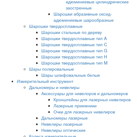
адюминиевые цилиндрические
заостренные
Шарошки абразивные оксид-
адюминиевые шарообразные
Шарошки твердосплавные
Шарошки стальные по дереву
Шарошки твердосплавные тип A
Шарошки твердосплавные тип C
Шарошки твердосплавные тип G
Шарошки твердосплавные тип H
Шарошки твердосплавные тип M
Шары полировальные
Шары шлифовальные белые
Измерительный инструмент
Дальномеры и нивелиры
Аксессуары для нивелоров и дальномеров
Кронштейны для лазерных нивелиров
Лазерные приемники
Очки для лазерных нивелиров
Дальномеры лазерные
Нивелиры лазерные
Нивелиры оптические
Колеса измерительные