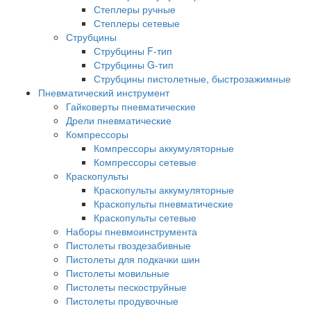
Степлеры ручные
Степлеры сетевые
Струбцины
Струбцины F-тип
Струбцины G-тип
Струбцины пистолетные, быстрозажимные
Пневматический инструмент
Гайковерты пневматические
Дрели пневматические
Компрессоры
Компрессоры аккумуляторные
Компрессоры сетевые
Краскопульты
Краскопульты аккумуляторные
Краскопульты пневматические
Краскопульты сетевые
Наборы пневмоинструмента
Пистолеты гвоздезабивные
Пистолеты для подкачки шин
Пистолеты мовильные
Пистолеты пескоструйные
Пистолеты продувочные