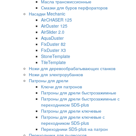
Масла трансмиссионные
Смазки для буров перфораторов
Насадки Mechanic
AirCHASER 125
AirDuster 125
AirSlider 2.0
AquaDuster
FixDuster 82
FixDuster Х3
StoneTemplate
TileTemplate
Ножи для деревообрабатывающих станков
Ножи для электрорубанков
Патроны для дрели
Ключи для патронов
Патроны для дрели быстрозажимные
Патроны для дрели быстрозажимные с
переходником SDS-plus
Патроны для дрели ключевые
Патроны для дрели ключевые с
переходником SDS-plus
Переходники SDS-plus на патрон
Переходники для пылесосов