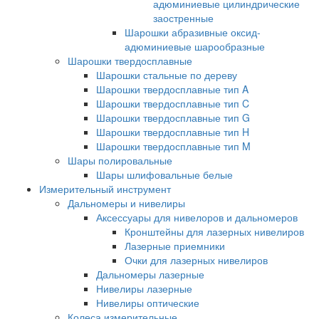
адюминиевые цилиндрические
заостренные
Шарошки абразивные оксид-
адюминиевые шарообразные
Шарошки твердосплавные
Шарошки стальные по дереву
Шарошки твердосплавные тип A
Шарошки твердосплавные тип C
Шарошки твердосплавные тип G
Шарошки твердосплавные тип H
Шарошки твердосплавные тип M
Шары полировальные
Шары шлифовальные белые
Измерительный инструмент
Дальномеры и нивелиры
Аксессуары для нивелоров и дальномеров
Кронштейны для лазерных нивелиров
Лазерные приемники
Очки для лазерных нивелиров
Дальномеры лазерные
Нивелиры лазерные
Нивелиры оптические
Колеса измерительные