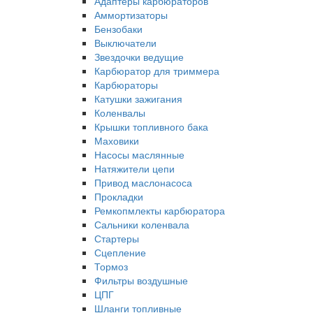
Адаптеры карбюраторов
Аммортизаторы
Бензобаки
Выключатели
Звездочки ведущие
Карбюратор для триммера
Карбюраторы
Катушки зажигания
Коленвалы
Крышки топливного бака
Маховики
Насосы маслянные
Натяжители цепи
Привод маслонасоса
Прокладки
Ремкопмлекты карбюратора
Сальники коленвала
Стартеры
Сцепление
Тормоз
Фильтры воздушные
ЦПГ
Шланги топливные