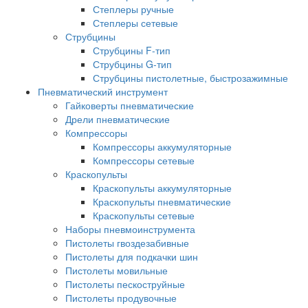
Степлеры ручные
Степлеры сетевые
Струбцины
Струбцины F-тип
Струбцины G-тип
Струбцины пистолетные, быстрозажимные
Пневматический инструмент
Гайковерты пневматические
Дрели пневматические
Компрессоры
Компрессоры аккумуляторные
Компрессоры сетевые
Краскопульты
Краскопульты аккумуляторные
Краскопульты пневматические
Краскопульты сетевые
Наборы пневмоинструмента
Пистолеты гвоздезабивные
Пистолеты для подкачки шин
Пистолеты мовильные
Пистолеты пескоструйные
Пистолеты продувочные