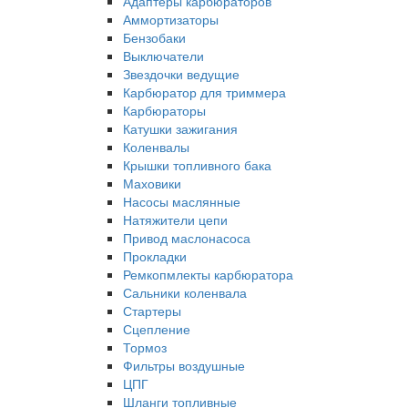
Адаптеры карбюраторов
Аммортизаторы
Бензобаки
Выключатели
Звездочки ведущие
Карбюратор для триммера
Карбюраторы
Катушки зажигания
Коленвалы
Крышки топливного бака
Маховики
Насосы маслянные
Натяжители цепи
Привод маслонасоса
Прокладки
Ремкопмлекты карбюратора
Сальники коленвала
Стартеры
Сцепление
Тормоз
Фильтры воздушные
ЦПГ
Шланги топливные