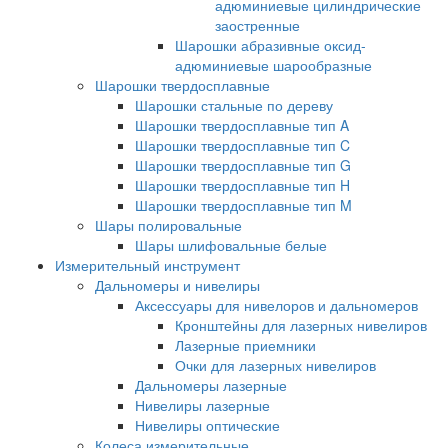
адюминиевые цилиндрические
заостренные
Шарошки абразивные оксид-
адюминиевые шарообразные
Шарошки твердосплавные
Шарошки стальные по дереву
Шарошки твердосплавные тип A
Шарошки твердосплавные тип C
Шарошки твердосплавные тип G
Шарошки твердосплавные тип H
Шарошки твердосплавные тип M
Шары полировальные
Шары шлифовальные белые
Измерительный инструмент
Дальномеры и нивелиры
Аксессуары для нивелоров и дальномеров
Кронштейны для лазерных нивелиров
Лазерные приемники
Очки для лазерных нивелиров
Дальномеры лазерные
Нивелиры лазерные
Нивелиры оптические
Колеса измерительные