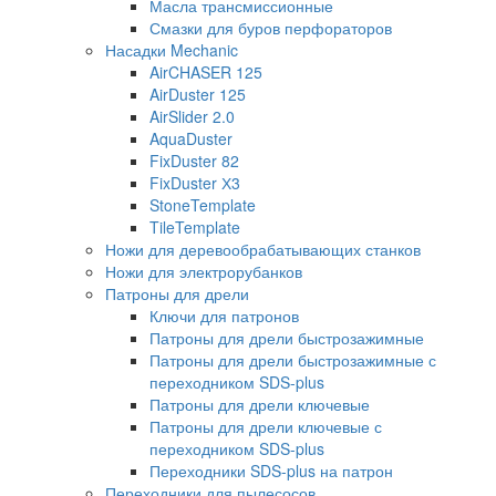
Масла трансмиссионные
Смазки для буров перфораторов
Насадки Mechanic
AirCHASER 125
AirDuster 125
AirSlider 2.0
AquaDuster
FixDuster 82
FixDuster Х3
StoneTemplate
TileTemplate
Ножи для деревообрабатывающих станков
Ножи для электрорубанков
Патроны для дрели
Ключи для патронов
Патроны для дрели быстрозажимные
Патроны для дрели быстрозажимные с
переходником SDS-plus
Патроны для дрели ключевые
Патроны для дрели ключевые с
переходником SDS-plus
Переходники SDS-plus на патрон
Переходники для пылесосов