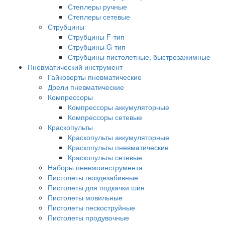
Степлеры ручные
Степлеры сетевые
Струбцины
Струбцины F-тип
Струбцины G-тип
Струбцины пистолетные, быстрозажимные
Пневматический инструмент
Гайковерты пневматические
Дрели пневматические
Компрессоры
Компрессоры аккумуляторные
Компрессоры сетевые
Краскопульты
Краскопульты аккумуляторные
Краскопульты пневматические
Краскопульты сетевые
Наборы пневмоинструмента
Пистолеты гвоздезабивные
Пистолеты для подкачки шин
Пистолеты мовильные
Пистолеты пескоструйные
Пистолеты продувочные