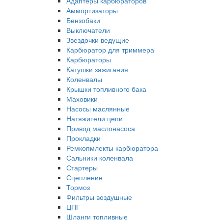
Адаптеры карбюраторов
Аммортизаторы
Бензобаки
Выключатели
Звездочки ведущие
Карбюратор для триммера
Карбюраторы
Катушки зажигания
Коленвалы
Крышки топливного бака
Маховики
Насосы маслянные
Натяжители цепи
Привод маслонасоса
Прокладки
Ремкопмлекты карбюратора
Сальники коленвала
Стартеры
Сцепление
Тормоз
Фильтры воздушные
ЦПГ
Шланги топливные