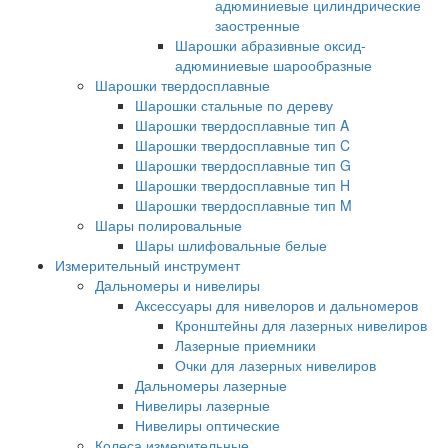
адюминиевые цилиндрические
заостренные
Шарошки абразивные оксид-
адюминиевые шарообразные
Шарошки твердосплавные
Шарошки стальные по дереву
Шарошки твердосплавные тип A
Шарошки твердосплавные тип C
Шарошки твердосплавные тип G
Шарошки твердосплавные тип H
Шарошки твердосплавные тип M
Шары полировальные
Шары шлифовальные белые
Измерительный инструмент
Дальномеры и нивелиры
Аксессуары для нивелоров и дальномеров
Кронштейны для лазерных нивелиров
Лазерные приемники
Очки для лазерных нивелиров
Дальномеры лазерные
Нивелиры лазерные
Нивелиры оптические
Колеса измерительные