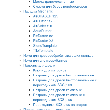
Масла трансмиссионные
Смазки для буров перфораторов
Насадки Mechanic
AirCHASER 125
AirDuster 125
AirSlider 2.0
AquaDuster
FixDuster 82
FixDuster Х3
StoneTemplate
TileTemplate
Ножи для деревообрабатывающих станков
Ножи для электрорубанков
Патроны для дрели
Ключи для патронов
Патроны для дрели быстрозажимные
Патроны для дрели быстрозажимные с
переходником SDS-plus
Патроны для дрели ключевые
Патроны для дрели ключевые с
переходником SDS-plus
Переходники SDS-plus на патрон
Переходники для пылесосов