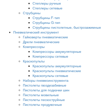
Степлеры ручные
Степлеры сетевые
Струбцины
Струбцины F-тип
Струбцины G-тип
Струбцины пистолетные, быстрозажимные
Пневматический инструмент
Гайковерты пневматические
Дрели пневматические
Компрессоры
Компрессоры аккумуляторные
Компрессоры сетевые
Краскопульты
Краскопульты аккумуляторные
Краскопульты пневматические
Краскопульты сетевые
Наборы пневмоинструмента
Пистолеты гвоздезабивные
Пистолеты для подкачки шин
Пистолеты мовильные
Пистолеты пескоструйные
Пистолеты продувочные