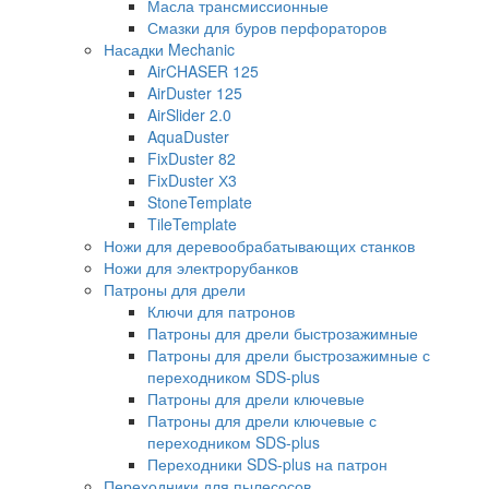
Масла трансмиссионные
Смазки для буров перфораторов
Насадки Mechanic
AirCHASER 125
AirDuster 125
AirSlider 2.0
AquaDuster
FixDuster 82
FixDuster Х3
StoneTemplate
TileTemplate
Ножи для деревообрабатывающих станков
Ножи для электрорубанков
Патроны для дрели
Ключи для патронов
Патроны для дрели быстрозажимные
Патроны для дрели быстрозажимные с
переходником SDS-plus
Патроны для дрели ключевые
Патроны для дрели ключевые с
переходником SDS-plus
Переходники SDS-plus на патрон
Переходники для пылесосов