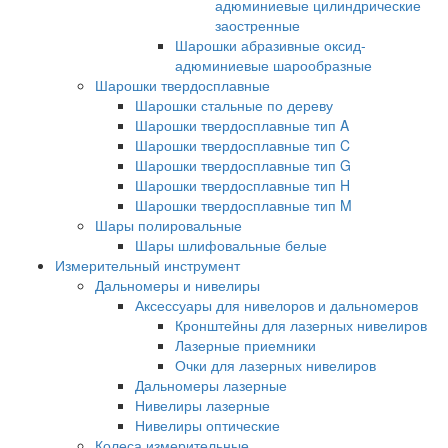
адюминиевые цилиндрические
заостренные
Шарошки абразивные оксид-
адюминиевые шарообразные
Шарошки твердосплавные
Шарошки стальные по дереву
Шарошки твердосплавные тип A
Шарошки твердосплавные тип C
Шарошки твердосплавные тип G
Шарошки твердосплавные тип H
Шарошки твердосплавные тип M
Шары полировальные
Шары шлифовальные белые
Измерительный инструмент
Дальномеры и нивелиры
Аксессуары для нивелоров и дальномеров
Кронштейны для лазерных нивелиров
Лазерные приемники
Очки для лазерных нивелиров
Дальномеры лазерные
Нивелиры лазерные
Нивелиры оптические
Колеса измерительные