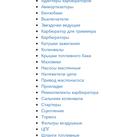
Адаптеры карбюраторов
Аммортизаторы
Бензобаки
Выключатели
Звездочки ведущие
Карбюратор для триммера
Карбюраторы
Катушки зажигания
Коленвалы
Крышки топливного бака
Маховики
Насосы маслянные
Натяжители цепи
Привод маслонасоса
Прокладки
Ремкопмлекты карбюратора
Сальники коленвала
Стартеры
Сцепление
Тормоз
Фильтры воздушные
ЦПГ
Шланги топливные