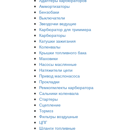
Адаптеры карбюраторов
Аммортизаторы
Бензобаки
Выключатели
Звездочки ведущие
Карбюратор для триммера
Карбюраторы
Катушки зажигания
Коленвалы
Крышки топливного бака
Маховики
Насосы маслянные
Натяжители цепи
Привод маслонасоса
Прокладки
Ремкопмлекты карбюратора
Сальники коленвала
Стартеры
Сцепление
Тормоз
Фильтры воздушные
ЦПГ
Шланги топливные