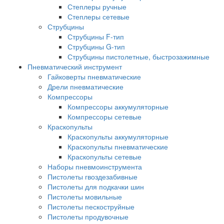
Степлеры ручные
Степлеры сетевые
Струбцины
Струбцины F-тип
Струбцины G-тип
Струбцины пистолетные, быстрозажимные
Пневматический инструмент
Гайковерты пневматические
Дрели пневматические
Компрессоры
Компрессоры аккумуляторные
Компрессоры сетевые
Краскопульты
Краскопульты аккумуляторные
Краскопульты пневматические
Краскопульты сетевые
Наборы пневмоинструмента
Пистолеты гвоздезабивные
Пистолеты для подкачки шин
Пистолеты мовильные
Пистолеты пескоструйные
Пистолеты продувочные