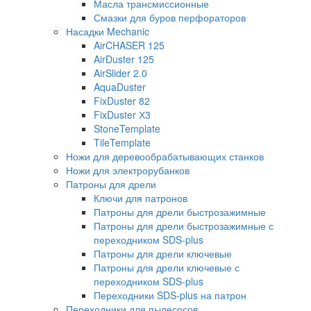
Масла трансмиссионные
Смазки для буров перфораторов
Насадки Mechanic
AirCHASER 125
AirDuster 125
AirSlider 2.0
AquaDuster
FixDuster 82
FixDuster Х3
StoneTemplate
TileTemplate
Ножи для деревообрабатывающих станков
Ножи для электрорубанков
Патроны для дрели
Ключи для патронов
Патроны для дрели быстрозажимные
Патроны для дрели быстрозажимные с
переходником SDS-plus
Патроны для дрели ключевые
Патроны для дрели ключевые с
переходником SDS-plus
Переходники SDS-plus на патрон
Переходники для пылесосов