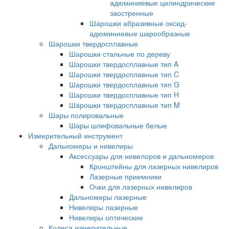
адюминиевые цилиндрические
заостренные
Шарошки абразивные оксид-
адюминиевые шарообразные
Шарошки твердосплавные
Шарошки стальные по дереву
Шарошки твердосплавные тип A
Шарошки твердосплавные тип C
Шарошки твердосплавные тип G
Шарошки твердосплавные тип H
Шарошки твердосплавные тип M
Шары полировальные
Шары шлифовальные белые
Измерительный инструмент
Дальномеры и нивелиры
Аксессуары для нивелоров и дальномеров
Кронштейны для лазерных нивелиров
Лазерные приемники
Очки для лазерных нивелиров
Дальномеры лазерные
Нивелиры лазерные
Нивелиры оптические
Колеса измерительные