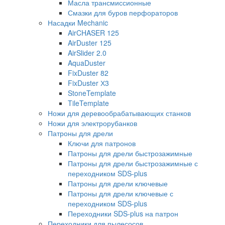
Масла трансмиссионные
Смазки для буров перфораторов
Насадки Mechanic
AirCHASER 125
AirDuster 125
AirSlider 2.0
AquaDuster
FixDuster 82
FixDuster Х3
StoneTemplate
TileTemplate
Ножи для деревообрабатывающих станков
Ножи для электрорубанков
Патроны для дрели
Ключи для патронов
Патроны для дрели быстрозажимные
Патроны для дрели быстрозажимные с
переходником SDS-plus
Патроны для дрели ключевые
Патроны для дрели ключевые с
переходником SDS-plus
Переходники SDS-plus на патрон
Переходники для пылесосов