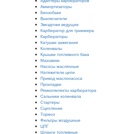
Адаптеры карбюраторов
Аммортизаторы
Бензобаки
Выключатели
Звездочки ведущие
Карбюратор для триммера
Карбюраторы
Катушки зажигания
Коленвалы
Крышки топливного бака
Маховики
Насосы маслянные
Натяжители цепи
Привод маслонасоса
Прокладки
Ремкопмлекты карбюратора
Сальники коленвала
Стартеры
Сцепление
Тормоз
Фильтры воздушные
ЦПГ
Шланги топливные