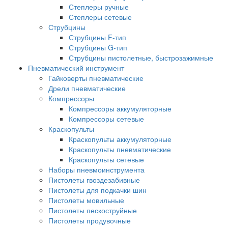
Степлеры ручные
Степлеры сетевые
Струбцины
Струбцины F-тип
Струбцины G-тип
Струбцины пистолетные, быстрозажимные
Пневматический инструмент
Гайковерты пневматические
Дрели пневматические
Компрессоры
Компрессоры аккумуляторные
Компрессоры сетевые
Краскопульты
Краскопульты аккумуляторные
Краскопульты пневматические
Краскопульты сетевые
Наборы пневмоинструмента
Пистолеты гвоздезабивные
Пистолеты для подкачки шин
Пистолеты мовильные
Пистолеты пескоструйные
Пистолеты продувочные