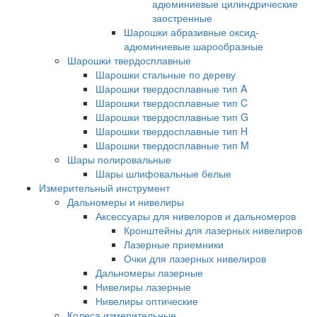
адюминиевые цилиндрические
заостренные
Шарошки абразивные оксид-
адюминиевые шарообразные
Шарошки твердосплавные
Шарошки стальные по дереву
Шарошки твердосплавные тип A
Шарошки твердосплавные тип C
Шарошки твердосплавные тип G
Шарошки твердосплавные тип H
Шарошки твердосплавные тип M
Шары полировальные
Шары шлифовальные белые
Измерительный инструмент
Дальномеры и нивелиры
Аксессуары для нивелоров и дальномеров
Кронштейны для лазерных нивелиров
Лазерные приемники
Очки для лазерных нивелиров
Дальномеры лазерные
Нивелиры лазерные
Нивелиры оптические
Колеса измерительные