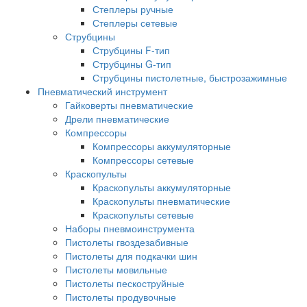
Степлеры ручные
Степлеры сетевые
Струбцины
Струбцины F-тип
Струбцины G-тип
Струбцины пистолетные, быстрозажимные
Пневматический инструмент
Гайковерты пневматические
Дрели пневматические
Компрессоры
Компрессоры аккумуляторные
Компрессоры сетевые
Краскопульты
Краскопульты аккумуляторные
Краскопульты пневматические
Краскопульты сетевые
Наборы пневмоинструмента
Пистолеты гвоздезабивные
Пистолеты для подкачки шин
Пистолеты мовильные
Пистолеты пескоструйные
Пистолеты продувочные