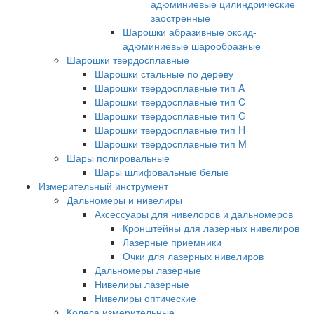
адюминиевые цилиндрические
заостренные
Шарошки абразивные оксид-
адюминиевые шарообразные
Шарошки твердосплавные
Шарошки стальные по дереву
Шарошки твердосплавные тип A
Шарошки твердосплавные тип C
Шарошки твердосплавные тип G
Шарошки твердосплавные тип H
Шарошки твердосплавные тип M
Шары полировальные
Шары шлифовальные белые
Измерительный инструмент
Дальномеры и нивелиры
Аксессуары для нивелоров и дальномеров
Кронштейны для лазерных нивелиров
Лазерные приемники
Очки для лазерных нивелиров
Дальномеры лазерные
Нивелиры лазерные
Нивелиры оптические
Колеса измерительные