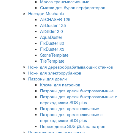
Масла трансмиссионные
Смазки для буров перфораторов
Насадки Mechanic
AirCHASER 125
AirDuster 125
AirSlider 2.0
AquaDuster
FixDuster 82
FixDuster Х3
StoneTemplate
TileTemplate
Ножи для деревообрабатывающих станков
Ножи для электрорубанков
Патроны для дрели
Ключи для патронов
Патроны для дрели быстрозажимные
Патроны для дрели быстрозажимные с
переходником SDS-plus
Патроны для дрели ключевые
Патроны для дрели ключевые с
переходником SDS-plus
Переходники SDS-plus на патрон
Переходники для пылесосов