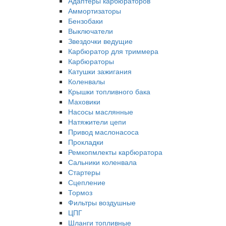
Адаптеры карбюраторов
Аммортизаторы
Бензобаки
Выключатели
Звездочки ведущие
Карбюратор для триммера
Карбюраторы
Катушки зажигания
Коленвалы
Крышки топливного бака
Маховики
Насосы маслянные
Натяжители цепи
Привод маслонасоса
Прокладки
Ремкопмлекты карбюратора
Сальники коленвала
Стартеры
Сцепление
Тормоз
Фильтры воздушные
ЦПГ
Шланги топливные