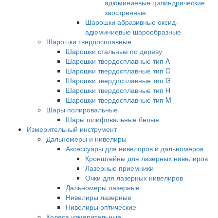
адюминиевые цилиндрические
заостренные
Шарошки абразивные оксид-
адюминиевые шарообразные
Шарошки твердосплавные
Шарошки стальные по дереву
Шарошки твердосплавные тип A
Шарошки твердосплавные тип C
Шарошки твердосплавные тип G
Шарошки твердосплавные тип H
Шарошки твердосплавные тип M
Шары полировальные
Шары шлифовальные белые
Измерительный инструмент
Дальномеры и нивелиры
Аксессуары для нивелоров и дальномеров
Кронштейны для лазерных нивелиров
Лазерные приемники
Очки для лазерных нивелиров
Дальномеры лазерные
Нивелиры лазерные
Нивелиры оптические
Колеса измерительные