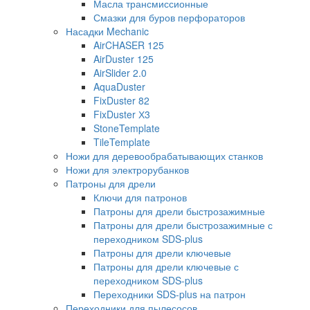
Масла трансмиссионные
Смазки для буров перфораторов
Насадки Mechanic
AirCHASER 125
AirDuster 125
AirSlider 2.0
AquaDuster
FixDuster 82
FixDuster Х3
StoneTemplate
TileTemplate
Ножи для деревообрабатывающих станков
Ножи для электрорубанков
Патроны для дрели
Ключи для патронов
Патроны для дрели быстрозажимные
Патроны для дрели быстрозажимные с
переходником SDS-plus
Патроны для дрели ключевые
Патроны для дрели ключевые с
переходником SDS-plus
Переходники SDS-plus на патрон
Переходники для пылесосов