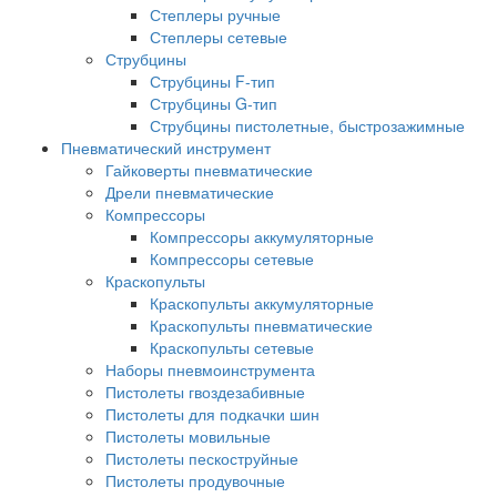
Степлеры ручные
Степлеры сетевые
Струбцины
Струбцины F-тип
Струбцины G-тип
Струбцины пистолетные, быстрозажимные
Пневматический инструмент
Гайковерты пневматические
Дрели пневматические
Компрессоры
Компрессоры аккумуляторные
Компрессоры сетевые
Краскопульты
Краскопульты аккумуляторные
Краскопульты пневматические
Краскопульты сетевые
Наборы пневмоинструмента
Пистолеты гвоздезабивные
Пистолеты для подкачки шин
Пистолеты мовильные
Пистолеты пескоструйные
Пистолеты продувочные