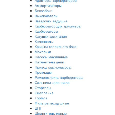
Адаптеры карбюраторов
Аммортизаторы
Бензобаки
Выключатели
Звездочки ведущие
Карбюратор для триммера
Карбюраторы
Катушки зажигания
Коленвалы
Крышки топливного бака
Маховики
Насосы маслянные
Натяжители цепи
Привод маслонасоса
Прокладки
Ремкопмлекты карбюратора
Сальники коленвала
Стартеры
Сцепление
Тормоз
Фильтры воздушные
ЦПГ
Шланги топливные