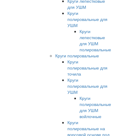
Круги лепестковые
для УШМ
Круги
полировальные для
УШМ
Круги
лепестковые
для УШМ
полировальные
Круги полировальные
Круги
полировальные для
точила
Круги
полировальные для
УШМ
Круги
полировальные
для УШМ
войлочные
Круги
полировальные на
ворсовой основе под