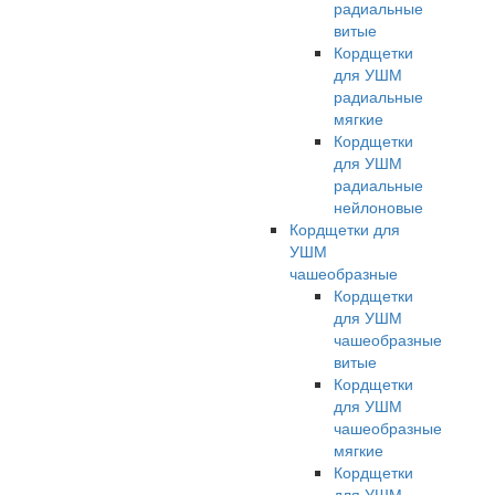
радиальные
витые
Кордщетки
для УШМ
радиальные
мягкие
Кордщетки
для УШМ
радиальные
нейлоновые
Кордщетки для
УШМ
чашеобразные
Кордщетки
для УШМ
чашеобразные
витые
Кордщетки
для УШМ
чашеобразные
мягкие
Кордщетки
для УШМ