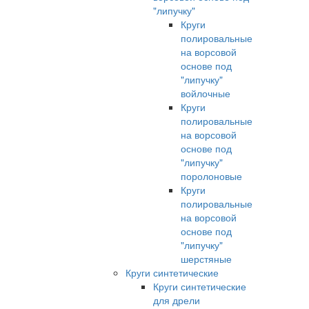
"липучку"
Круги
полировальные
на ворсовой
основе под
"липучку"
войлочные
Круги
полировальные
на ворсовой
основе под
"липучку"
поролоновые
Круги
полировальные
на ворсовой
основе под
"липучку"
шерстяные
Круги синтетические
Круги синтетические
для дрели