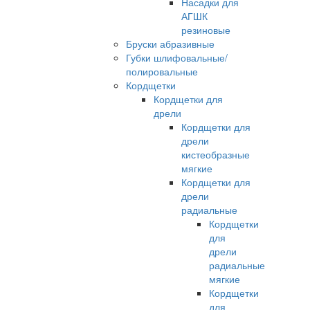
Насадки для
АГШК
резиновые
Бруски абразивные
Губки шлифовальные/
полировальные
Кордщетки
Кордщетки для
дрели
Кордщетки для
дрели
кистеобразные
мягкие
Кордщетки для
дрели
радиальные
Кордщетки
для
дрели
радиальные
мягкие
Кордщетки
для