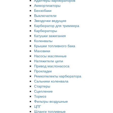
Адаптеры карбюраторов
Аммортизаторы
Бензобаки
Выключатели
Звездочки ведущие
Карбюратор для триммера
Карбюраторы
Катушки зажигания
Коленвалы
Крышки топливного бака
Маховики
Насосы маслянные
Натяжители цепи
Привод маслонасоса
Прокладки
Ремкопмлекты карбюратора
Сальники коленвала
Стартеры
Сцепление
Тормоз
Фильтры воздушные
ЦПГ
Шланги топливные