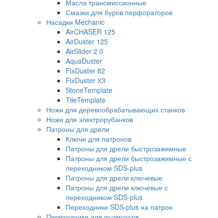
Масла трансмиссионные
Смазки для буров перфораторов
Насадки Mechanic
AirCHASER 125
AirDuster 125
AirSlider 2.0
AquaDuster
FixDuster 82
FixDuster Х3
StoneTemplate
TileTemplate
Ножи для деревообрабатывающих станков
Ножи для электрорубанков
Патроны для дрели
Ключи для патронов
Патроны для дрели быстрозажимные
Патроны для дрели быстрозажимные с
переходником SDS-plus
Патроны для дрели ключевые
Патроны для дрели ключевые с
переходником SDS-plus
Переходники SDS-plus на патрон
Переходники для пылесосов