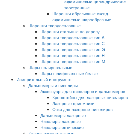
адюминиевые цилиндрические
заостренные
Шарошки абразивные оксид-
адюминиевые шарообразные
Шарошки твердосплавные
Шарошки стальные по дереву
Шарошки твердосплавные тип A
Шарошки твердосплавные тип C
Шарошки твердосплавные тип G
Шарошки твердосплавные тип H
Шарошки твердосплавные тип M
Шары полировальные
Шары шлифовальные белые
Измерительный инструмент
Дальномеры и нивелиры
Аксессуары для нивелоров и дальномеров
Кронштейны для лазерных нивелиров
Лазерные приемники
Очки для лазерных нивелиров
Дальномеры лазерные
Нивелиры лазерные
Нивелиры оптические
Колеса измерительные