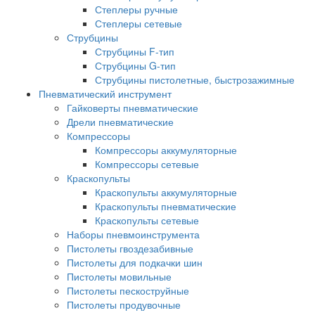
Степлеры ручные
Степлеры сетевые
Струбцины
Струбцины F-тип
Струбцины G-тип
Струбцины пистолетные, быстрозажимные
Пневматический инструмент
Гайковерты пневматические
Дрели пневматические
Компрессоры
Компрессоры аккумуляторные
Компрессоры сетевые
Краскопульты
Краскопульты аккумуляторные
Краскопульты пневматические
Краскопульты сетевые
Наборы пневмоинструмента
Пистолеты гвоздезабивные
Пистолеты для подкачки шин
Пистолеты мовильные
Пистолеты пескоструйные
Пистолеты продувочные