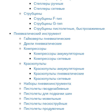
Степлеры ручные
Степлеры сетевые
Струбцины
Струбцины F-тип
Струбцины G-тип
Струбцины пистолетные, быстрозажимные
Пневматический инструмент
Гайковерты пневматические
Дрели пневматические
Компрессоры
Компрессоры аккумуляторные
Компрессоры сетевые
Краскопульты
Краскопульты аккумуляторные
Краскопульты пневматические
Краскопульты сетевые
Наборы пневмоинструмента
Пистолеты гвоздезабивные
Пистолеты для подкачки шин
Пистолеты мовильные
Пистолеты пескоструйные
Пистолеты продувочные