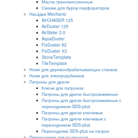
Масла трансмиссионные
Смазки для буров перфораторов
Насадки Mechanic
AirCHASER 125
AirDuster 125
AirSlider 2.0
AquaDuster
FixDuster 82
FixDuster Х3
StoneTemplate
TileTemplate
Ножи для деревообрабатывающих станков
Ножи для электрорубанков
Патроны для дрели
Ключи для патронов
Патроны для дрели быстрозажимные
Патроны для дрели быстрозажимные с
переходником SDS-plus
Патроны для дрели ключевые
Патроны для дрели ключевые с
переходником SDS-plus
Переходники SDS-plus на патрон
Переходники для пылесосов