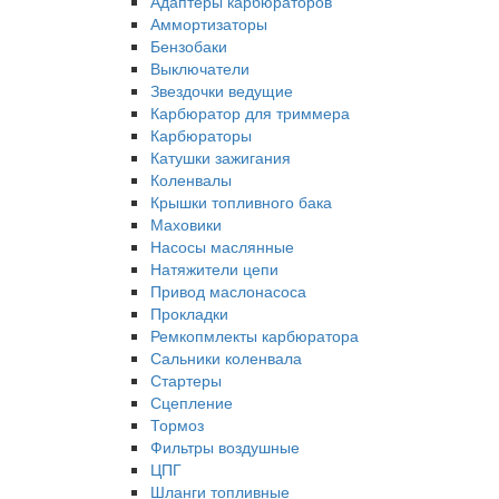
Адаптеры карбюраторов
Аммортизаторы
Бензобаки
Выключатели
Звездочки ведущие
Карбюратор для триммера
Карбюраторы
Катушки зажигания
Коленвалы
Крышки топливного бака
Маховики
Насосы маслянные
Натяжители цепи
Привод маслонасоса
Прокладки
Ремкопмлекты карбюратора
Сальники коленвала
Стартеры
Сцепление
Тормоз
Фильтры воздушные
ЦПГ
Шланги топливные