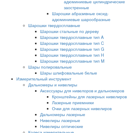
адюминиевые цилиндрические
заостренные
Шарошки абразивные оксид-
адюминиевые шарообразные
Шарошки твердосплавные
Шарошки стальные по дереву
Шарошки твердосплавные тип A
Шарошки твердосплавные тип C
Шарошки твердосплавные тип G
Шарошки твердосплавные тип H
Шарошки твердосплавные тип M
Шары полировальные
Шары шлифовальные белые
Измерительный инструмент
Дальномеры и нивелиры
Аксессуары для нивелоров и дальномеров
Кронштейны для лазерных нивелиров
Лазерные приемники
Очки для лазерных нивелиров
Дальномеры лазерные
Нивелиры лазерные
Нивелиры оптические
Колеса измерительные