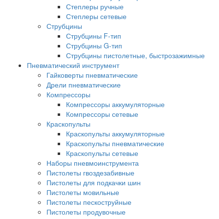
Степлеры ручные
Степлеры сетевые
Струбцины
Струбцины F-тип
Струбцины G-тип
Струбцины пистолетные, быстрозажимные
Пневматический инструмент
Гайковерты пневматические
Дрели пневматические
Компрессоры
Компрессоры аккумуляторные
Компрессоры сетевые
Краскопульты
Краскопульты аккумуляторные
Краскопульты пневматические
Краскопульты сетевые
Наборы пневмоинструмента
Пистолеты гвоздезабивные
Пистолеты для подкачки шин
Пистолеты мовильные
Пистолеты пескоструйные
Пистолеты продувочные