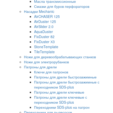
Масла трансмиссионные
Смазки для буров перфораторов
Насадки Mechanic
AirCHASER 125
AirDuster 125
AirSlider 2.0
AquaDuster
FixDuster 82
FixDuster Х3
StoneTemplate
TileTemplate
Ножи для деревообрабатывающих станков
Ножи для электрорубанков
Патроны для дрели
Ключи для патронов
Патроны для дрели быстрозажимные
Патроны для дрели быстрозажимные с
переходником SDS-plus
Патроны для дрели ключевые
Патроны для дрели ключевые с
переходником SDS-plus
Переходники SDS-plus на патрон
Переходники для пылесосов