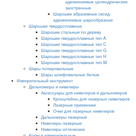
адюминиевые цилиндрические
заостренные
Шарошки абразивные оксид-
адюминиевые шарообразные
Шарошки твердосплавные
Шарошки стальные по дереву
Шарошки твердосплавные тип A
Шарошки твердосплавные тип C
Шарошки твердосплавные тип G
Шарошки твердосплавные тип H
Шарошки твердосплавные тип M
Шары полировальные
Шары шлифовальные белые
Измерительный инструмент
Дальномеры и нивелиры
Аксессуары для нивелоров и дальномеров
Кронштейны для лазерных нивелиров
Лазерные приемники
Очки для лазерных нивелиров
Дальномеры лазерные
Нивелиры лазерные
Нивелиры оптические
Колеса измерительные