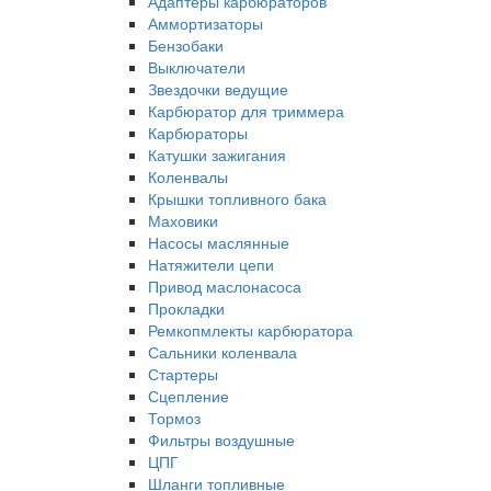
Адаптеры карбюраторов
Аммортизаторы
Бензобаки
Выключатели
Звездочки ведущие
Карбюратор для триммера
Карбюраторы
Катушки зажигания
Коленвалы
Крышки топливного бака
Маховики
Насосы маслянные
Натяжители цепи
Привод маслонасоса
Прокладки
Ремкопмлекты карбюратора
Сальники коленвала
Стартеры
Сцепление
Тормоз
Фильтры воздушные
ЦПГ
Шланги топливные