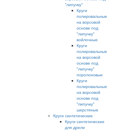
"липучку"
Круги
полировальные
на ворсовой
основе под
"липучку"
войлочные
Круги
полировальные
на ворсовой
основе под
"липучку"
поролоновые
Круги
полировальные
на ворсовой
основе под
"липучку"
шерстяные
Круги синтетические
Круги синтетические
для дрели