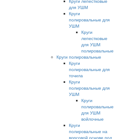
Круги лепестковые
для УШМ
Круги
полировальные для
УШМ
Круги
лепестковые
для УШМ
полировальные
Круги полировальные
Круги
полировальные для
точила
Круги
полировальные для
УШМ
Круги
полировальные
для УШМ
войлочные
Круги
полировальные на
ворсовой основе под