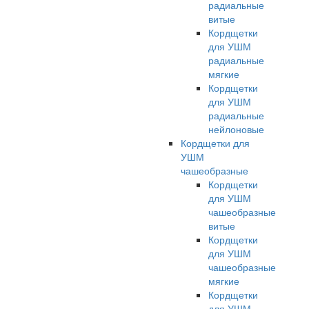
радиальные
витые
Кордщетки
для УШМ
радиальные
мягкие
Кордщетки
для УШМ
радиальные
нейлоновые
Кордщетки для
УШМ
чашеобразные
Кордщетки
для УШМ
чашеобразные
витые
Кордщетки
для УШМ
чашеобразные
мягкие
Кордщетки
для УШМ