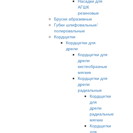
Насадки для
АГШК
резиновые
Бруски абразивные
Губки шлифовальные/
полировальные
Кордщетки
Кордщетки для
дрели
Кордщетки для
дрели
кистеобразные
мягкие
Кордщетки для
дрели
радиальные
Кордщетки
для
дрели
радиальные
мягкие
Кордщетки
для