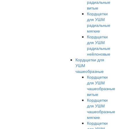
радиальные
витые
Кордщетки
для УШМ
радиальные
мягкие
Кордщетки
для УШМ
радиальные
нейлоновые
Кордщетки для
УШМ
чашеобразные
Кордщетки
для УШМ
чашеобразные
витые
Кордщетки
для УШМ
чашеобразные
мягкие
Кордщетки
для УШМ