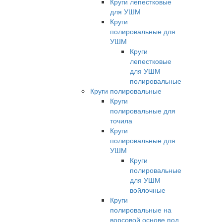
Круги лепестковые
для УШМ
Круги
полировальные для
УШМ
Круги
лепестковые
для УШМ
полировальные
Круги полировальные
Круги
полировальные для
точила
Круги
полировальные для
УШМ
Круги
полировальные
для УШМ
войлочные
Круги
полировальные на
ворсовой основе под