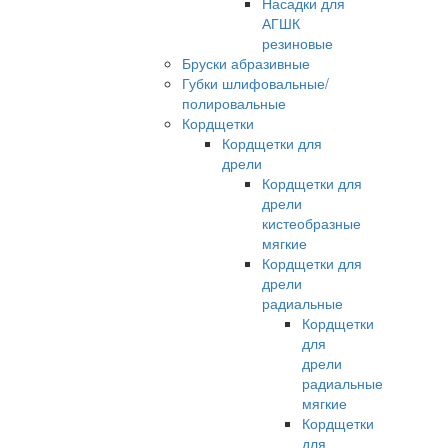
Насадки для
АГШК
резиновые
Бруски абразивные
Губки шлифовальные/
полировальные
Кордщетки
Кордщетки для
дрели
Кордщетки для
дрели
кистеобразные
мягкие
Кордщетки для
дрели
радиальные
Кордщетки
для
дрели
радиальные
мягкие
Кордщетки
для