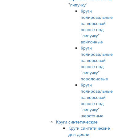
"липучку"
Круги
полировальные
на ворсовой
основе под
"липучку"
войлочные
Круги
полировальные
на ворсовой
основе под
"липучку"
поролоновые
Круги
полировальные
на ворсовой
основе под
"липучку"
шерстяные
Круги синтетические
Круги синтетические
для дрели