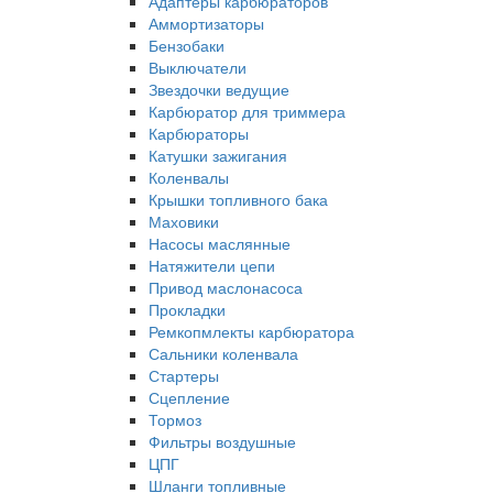
Адаптеры карбюраторов
Аммортизаторы
Бензобаки
Выключатели
Звездочки ведущие
Карбюратор для триммера
Карбюраторы
Катушки зажигания
Коленвалы
Крышки топливного бака
Маховики
Насосы маслянные
Натяжители цепи
Привод маслонасоса
Прокладки
Ремкопмлекты карбюратора
Сальники коленвала
Стартеры
Сцепление
Тормоз
Фильтры воздушные
ЦПГ
Шланги топливные