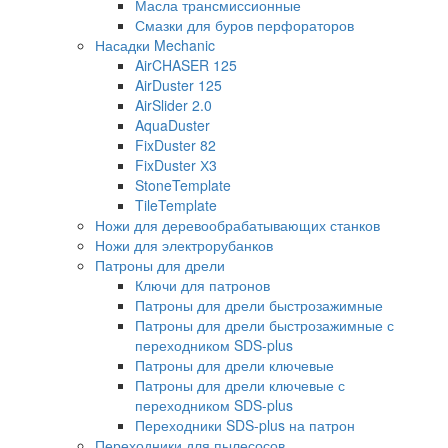
Масла трансмиссионные
Смазки для буров перфораторов
Насадки Mechanic
AirCHASER 125
AirDuster 125
AirSlider 2.0
AquaDuster
FixDuster 82
FixDuster Х3
StoneTemplate
TileTemplate
Ножи для деревообрабатывающих станков
Ножи для электрорубанков
Патроны для дрели
Ключи для патронов
Патроны для дрели быстрозажимные
Патроны для дрели быстрозажимные с
переходником SDS-plus
Патроны для дрели ключевые
Патроны для дрели ключевые с
переходником SDS-plus
Переходники SDS-plus на патрон
Переходники для пылесосов