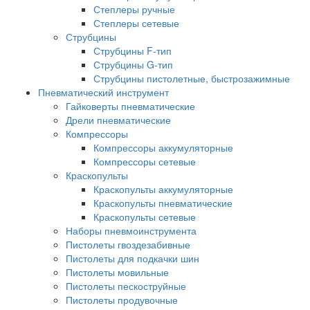
Степлеры ручные
Степлеры сетевые
Струбцины
Струбцины F-тип
Струбцины G-тип
Струбцины пистолетные, быстрозажимные
Пневматический инструмент
Гайковерты пневматические
Дрели пневматические
Компрессоры
Компрессоры аккумуляторные
Компрессоры сетевые
Краскопульты
Краскопульты аккумуляторные
Краскопульты пневматические
Краскопульты сетевые
Наборы пневмоинструмента
Пистолеты гвоздезабивные
Пистолеты для подкачки шин
Пистолеты мовильные
Пистолеты пескоструйные
Пистолеты продувочные