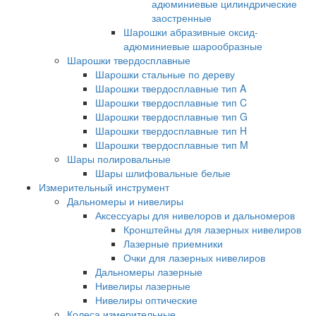
адюминиевые цилиндрические
заостренные
Шарошки абразивные оксид-
адюминиевые шарообразные
Шарошки твердосплавные
Шарошки стальные по дереву
Шарошки твердосплавные тип A
Шарошки твердосплавные тип C
Шарошки твердосплавные тип G
Шарошки твердосплавные тип H
Шарошки твердосплавные тип M
Шары полировальные
Шары шлифовальные белые
Измерительный инструмент
Дальномеры и нивелиры
Аксессуары для нивелоров и дальномеров
Кронштейны для лазерных нивелиров
Лазерные приемники
Очки для лазерных нивелиров
Дальномеры лазерные
Нивелиры лазерные
Нивелиры оптические
Колеса измерительные