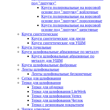
под "липучку"
Круги полировальные на ворсовой
основе под "липучку" войлочные
Круги полировальные на ворсовой
основе под "липучку" поролоновые
Круги полировальные на ворсовой
основе под "липучку" шерстяные
Круги синтетические
Круги синтетические для дрели
Круги синтетические для УШМ
Круги точильные
Круги шлифовальные абразивные по металлу
Круги шлифовальные абразивные по
металлу для УШМ
Круги шлифовальные фибровые
Ленты шлифовальные
Ленты шлифовальные бесконечные
Сетки для шлифования
Терки для шлифования
Терки для обдирки
Терки для шлифования LiteWerk
Терки для шлифования Vertex
Терки для шлифования Чеглок
Терки с резиновым покрытием
Чашки алмазные