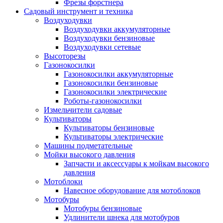
Фрезы форстнера
Садовый инструмент и техника
Воздуходувки
Воздуходувки аккумуляторные
Воздуходувки бензиновые
Воздуходувки сетевые
Высоторезы
Газонокосилки
Газонокосилки аккумуляторные
Газонокосилки бензиновые
Газонокосилки электрические
Роботы-газонокосилки
Измельчители садовые
Культиваторы
Культиваторы бензиновые
Культиваторы электрические
Машины подметательные
Мойки высокого давления
Запчасти и аксессуары к мойкам высокого
давления
Мотоблоки
Навесное оборудование для мотоблоков
Мотобуры
Мотобуры бензиновые
Удлинители шнека для мотобуров