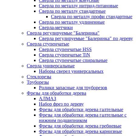
Сверла по металлу конусные
Сверла по металлу нитрид-титановые
Сверла по металлу стандартные
Сверла по металлу профи стандартные
Сверла по металлу удлиненные
Сверла-метчики
Сверла регулируемые "Балеринка"
Сверла регулируемые "Балеринка" по дереву
Сверла ступенчатые
Сверла ступенчатые HSS
Сверла ступенчатые TiN
Сверла ступенчатые спиральные
Сверла универсальные
Наборы сверел универсальных
Стеклорезы
Труборезы
Ролики запасные для труборезов
Фрезы для обработки дерева
АЛМАЗ
Набор фрез по дереву
Фрезы для обработки дерева галтельные
Фрезы для обработки дерева галтельные с
нижним подшипником
Фрезы для обработки дерева гребневые
Фрезы для обработки дерева карнизные