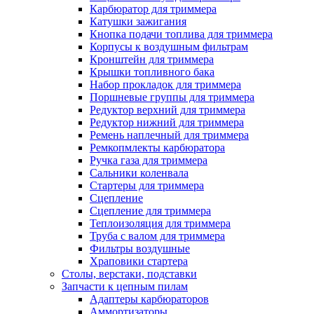
Карбюратор для триммера
Катушки зажигания
Кнопка подачи топлива для триммера
Корпусы к воздушным фильтрам
Кронштейн для триммера
Крышки топливного бака
Набор прокладок для триммера
Поршневые группы для триммера
Редуктор верхний для триммера
Редуктор нижний для триммера
Ремень наплечный для триммера
Ремкопмлекты карбюратора
Ручка газа для триммера
Сальники коленвала
Стартеры для триммера
Сцепление
Сцепление для триммера
Теплоизоляция для триммера
Труба с валом для триммера
Фильтры воздушные
Храповики стартера
Столы, верстаки, подставки
Запчасти к цепным пилам
Адаптеры карбюраторов
Аммортизаторы