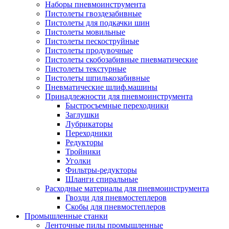
Наборы пневмоинструмента
Пистолеты гвоздезабивные
Пистолеты для подкачки шин
Пистолеты мовильные
Пистолеты пескоструйные
Пистолеты продувочные
Пистолеты скобозабивные пневматические
Пистолеты текстурные
Пистолеты шпилькозабивные
Пневматические шлиф.машины
Принадлежности для пневмоинструмента
Быстросъемные переходники
Заглушки
Лубрикаторы
Переходники
Редукторы
Тройники
Уголки
Фильтры-редукторы
Шланги спиральные
Расходные материалы для пневмоинструмента
Гвозди для пневмостеплеров
Скобы для пневмостеплеров
Промышленные станки
Ленточные пилы промышленные