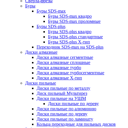
Сверла-фрезы
Буры
Буры SDS-max
Буры SDS-max квадро
Буры SDS-max проломные
Буры SDS-plus
Буры SDS-plus квадро
Буры SDS-plus стандартные
Буры SDS-plus Х-тип
Переходник SDS-max на SDS-plus
Диски алмазные
Диски алмазные сегментные
Диски алмазные сплошные
Диски алмазные турбо
Диски алмазные турбосегментные
Диски алмазные Х-тип
Диски пильные
Диски пильные по металлу
Диск пильный Мультирез
Диски пильные на УШМ
Диски пильные по дереву
Диски пильные по алюминию
Диски пильные по дереву
Диски пильные по ламинату
Кольца переходные для пильных дисков