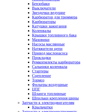
Бензобаки
Выключатели
Звездочки ведущие
Карбюратор для триммера
Карбюраторы
Катушки зажигания
Коленвалы
Крышки топливного бака
Маховики
Насосы маслянные
Натяжители цепи
Привод маслонасоса
Прокладки
Ремкопмлекты карбюратора
Сальники коленвала
Стартеры
Сцепление
Тормоз
Фильтры воздушные
ЦПГ
Шланги топливные
Шпильки крепления шины
Запчасти к электродвигателям
Крыльчатки
Запчасти к электроинструменту