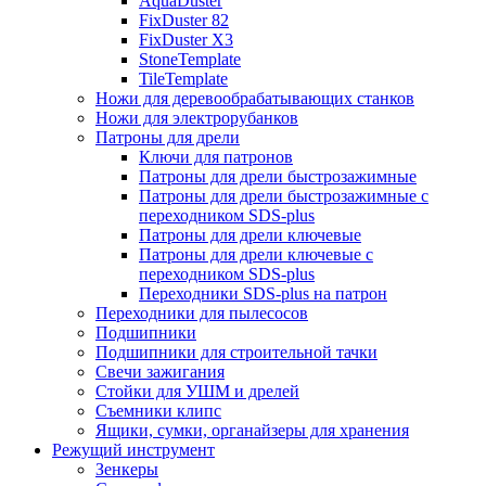
AquaDuster
FixDuster 82
FixDuster Х3
StoneTemplate
TileTemplate
Ножи для деревообрабатывающих станков
Ножи для электрорубанков
Патроны для дрели
Ключи для патронов
Патроны для дрели быстрозажимные
Патроны для дрели быстрозажимные с
переходником SDS-plus
Патроны для дрели ключевые
Патроны для дрели ключевые с
переходником SDS-plus
Переходники SDS-plus на патрон
Переходники для пылесосов
Подшипники
Подшипники для строительной тачки
Свечи зажигания
Стойки для УШМ и дрелей
Съемники клипс
Ящики, сумки, органайзеры для хранения
Режущий инструмент
Зенкеры