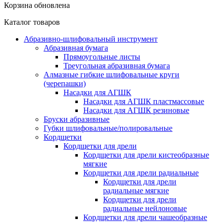
Корзина обновлена
Каталог товаров
Абразивно-шлифовальный инструмент
Абразивная бумага
Прямоугольные листы
Треугольная абразивная бумага
Алмазные гибкие шлифовальные круги
(черепашки)
Насадки для АГШК
Насадки для АГШК пластмассовые
Насадки для АГШК резиновые
Бруски абразивные
Губки шлифовальные/полировальные
Кордщетки
Кордщетки для дрели
Кордщетки для дрели кистеобразные
мягкие
Кордщетки для дрели радиальные
Кордщетки для дрели
радиальные мягкие
Кордщетки для дрели
радиальные нейлоновые
Кордщетки для дрели чашеобразные