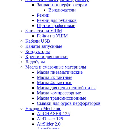
Запчасти к перфораторам
Выключатели
Ремни
Ремни для рубанков
Щетки графитовые
Запчасти на УШМ
Гайки на УШМ
Кабели USB
Канаты запускные
Кондукторы
Крестики для плитки
Ледобуры
Масла и смазочные материалы
Масла пневматические
Масла 2х тактные
Масла 4х тактные
Масла для цепи цепной пилы
Масла компрессорные
Масла трансмиссионные
Смазки для буров перфораторов
Насадки Mechanic
AirCHASER 125
AirDuster 125
AirSlider 2.0