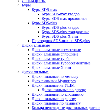
Сверла-фрезы
Буры
Буры SDS-max
Буры SDS-max квадро
Буры SDS-max проломные
Буры SDS-plus
Буры SDS-plus квадро
Буры SDS-plus стандартные
Буры SDS-plus Х-тип
Переходник SDS-max на SDS-plus
Диски алмазные
Диски алмазные сегментные
Диски алмазные сплошные
Диски алмазные турбо
Диски алмазные турбосегментные
Диски алмазные Х-тип
Диски пильные
Диски пильные по металлу
Диск пильный Мультирез
Диски пильные на УШМ
Диски пильные по дереву
Диски пильные по алюминию
Диски пильные по дереву
Диски пильные по ламинату
Кольца переходные для пильных дисков