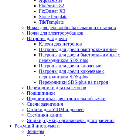
AquaDuster
FixDuster 82
FixDuster Х3
StoneTemplate
TileTemplate
Ножи для деревообрабатывающих станков
Ножи для электрорубанков
Патроны для дрели
Ключи для патронов
Патроны для дрели быстрозажимные
Патроны для дрели быстрозажимные с
переходником SDS-plus
Патроны для дрели ключевые
Патроны для дрели ключевые с
переходником SDS-plus
Переходники SDS-plus на патрон
Переходники для пылесосов
Подшипники
Подшипники для строительной тачки
Свечи зажигания
Стойки для УШМ и дрелей
Съемники клипс
Ящики, сумки, органайзеры для хранения
Режущий инструмент
Зенкеры