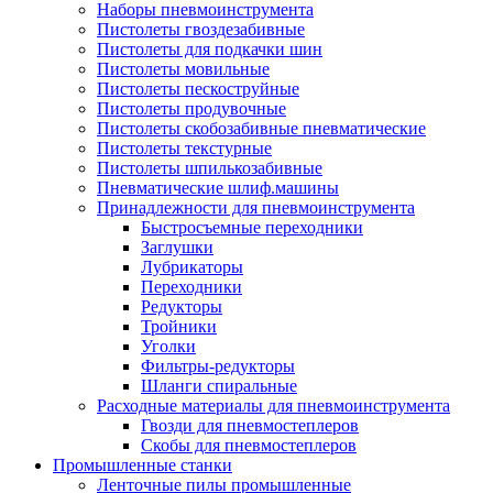
Наборы пневмоинструмента
Пистолеты гвоздезабивные
Пистолеты для подкачки шин
Пистолеты мовильные
Пистолеты пескоструйные
Пистолеты продувочные
Пистолеты скобозабивные пневматические
Пистолеты текстурные
Пистолеты шпилькозабивные
Пневматические шлиф.машины
Принадлежности для пневмоинструмента
Быстросъемные переходники
Заглушки
Лубрикаторы
Переходники
Редукторы
Тройники
Уголки
Фильтры-редукторы
Шланги спиральные
Расходные материалы для пневмоинструмента
Гвозди для пневмостеплеров
Скобы для пневмостеплеров
Промышленные станки
Ленточные пилы промышленные