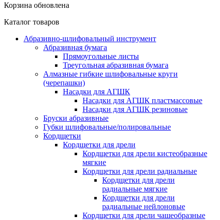
Корзина обновлена
Каталог товаров
Абразивно-шлифовальный инструмент
Абразивная бумага
Прямоугольные листы
Треугольная абразивная бумага
Алмазные гибкие шлифовальные круги
(черепашки)
Насадки для АГШК
Насадки для АГШК пластмассовые
Насадки для АГШК резиновые
Бруски абразивные
Губки шлифовальные/полировальные
Кордщетки
Кордщетки для дрели
Кордщетки для дрели кистеобразные
мягкие
Кордщетки для дрели радиальные
Кордщетки для дрели
радиальные мягкие
Кордщетки для дрели
радиальные нейлоновые
Кордщетки для дрели чашеобразные