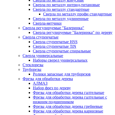
Сверла по металлу конусные
Сверла по металлу нитрид-титановые
Сверла по металлу стандартные
Сверла по металлу профи стандартные
Сверла по металлу удлиненные
Сверла-метчики
Сверла регулируемые "Балеринка"
Сверла регулируемые "Балеринка" по дереву
Сверла ступенчатые
Сверла ступенчатые HSS
Сверла ступенчатые TiN
Сверла ступенчатые спиральные
Сверла универсальные
Наборы сверел универсальных
Стеклорезы
Труборезы
Ролики запасные для труборезов
Фрезы для обработки дерева
АЛМАЗ
Набор фрез по дереву
Фрезы для обработки дерева галтельные
Фрезы для обработки дерева галтельные с
нижним подшипником
Фрезы для обработки дерева гребневые
Фрезы для обработки дерева карнизные