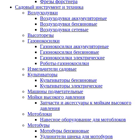
Фрезы форстнера
Садовый инструмент и техника
Воздуходувки
Воздуходувки аккумуляторные
Воздуходувки бензиновые
Воздуходувки сетевые
Высоторезы
Газонокосилки
Газонокосилки аккумуляторные
Газонокосилки бензиновые
Газонокосилки электрические
Роботы-газонокосилки
Измельчители садовые
Культиваторы
Культиваторы бензиновые
Культиваторы электрические
Машины подметательные
Мойки высокого давления
Запчасти и аксессуары к мойкам высокого
давления
Мотоблоки
Навесное оборудование для мотоблоков
Мотобуры
Мотобуры бензиновые
Удлинители шнека для мотобуров