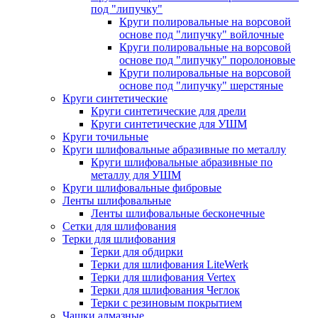
под "липучку"
Круги полировальные на ворсовой
основе под "липучку" войлочные
Круги полировальные на ворсовой
основе под "липучку" поролоновые
Круги полировальные на ворсовой
основе под "липучку" шерстяные
Круги синтетические
Круги синтетические для дрели
Круги синтетические для УШМ
Круги точильные
Круги шлифовальные абразивные по металлу
Круги шлифовальные абразивные по
металлу для УШМ
Круги шлифовальные фибровые
Ленты шлифовальные
Ленты шлифовальные бесконечные
Сетки для шлифования
Терки для шлифования
Терки для обдирки
Терки для шлифования LiteWerk
Терки для шлифования Vertex
Терки для шлифования Чеглок
Терки с резиновым покрытием
Чашки алмазные