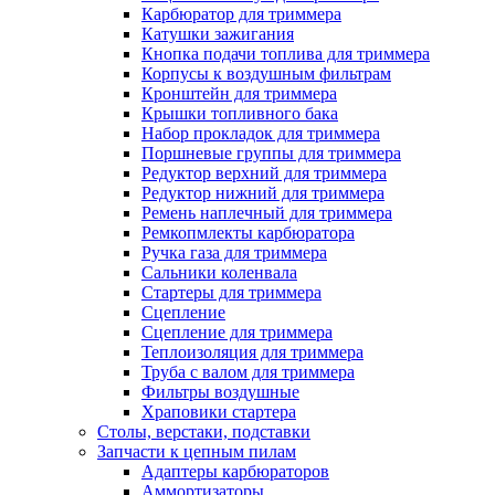
Карбюратор для триммера
Катушки зажигания
Кнопка подачи топлива для триммера
Корпусы к воздушным фильтрам
Кронштейн для триммера
Крышки топливного бака
Набор прокладок для триммера
Поршневые группы для триммера
Редуктор верхний для триммера
Редуктор нижний для триммера
Ремень наплечный для триммера
Ремкопмлекты карбюратора
Ручка газа для триммера
Сальники коленвала
Стартеры для триммера
Сцепление
Сцепление для триммера
Теплоизоляция для триммера
Труба с валом для триммера
Фильтры воздушные
Храповики стартера
Столы, верстаки, подставки
Запчасти к цепным пилам
Адаптеры карбюраторов
Аммортизаторы