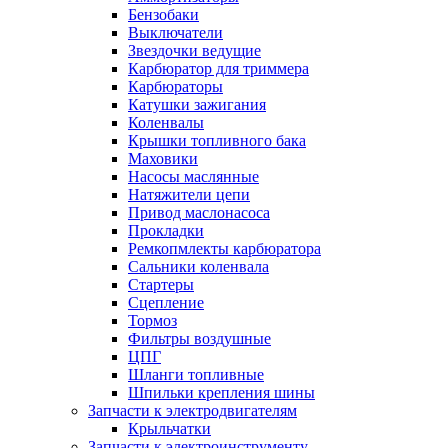
Бензобаки
Выключатели
Звездочки ведущие
Карбюратор для триммера
Карбюраторы
Катушки зажигания
Коленвалы
Крышки топливного бака
Маховики
Насосы маслянные
Натяжители цепи
Привод маслонасоса
Прокладки
Ремкопмлекты карбюратора
Сальники коленвала
Стартеры
Сцепление
Тормоз
Фильтры воздушные
ЦПГ
Шланги топливные
Шпильки крепления шины
Запчасти к электродвигателям
Крыльчатки
Запчасти к электроинструменту