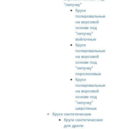
"липучку"
Круги
полировальные
на ворсовой
основе под
"липучку"
войлочные
Круги
полировальные
на ворсовой
основе под
"липучку"
поролоновые
Круги
полировальные
на ворсовой
основе под
"липучку"
шерстяные
Круги синтетические
Круги синтетические
для дрели