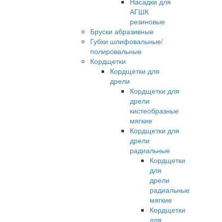
Насадки для
АГШК
резиновые
Бруски абразивные
Губки шлифовальные/
полировальные
Кордщетки
Кордщетки для
дрели
Кордщетки для
дрели
кистеобразные
мягкие
Кордщетки для
дрели
радиальные
Кордщетки
для
дрели
радиальные
мягкие
Кордщетки
для