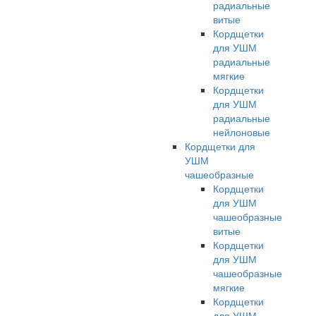
радиальные
витые
Кордщетки
для УШМ
радиальные
мягкие
Кордщетки
для УШМ
радиальные
нейлоновые
Кордщетки для
УШМ
чашеобразные
Кордщетки
для УШМ
чашеобразные
витые
Кордщетки
для УШМ
чашеобразные
мягкие
Кордщетки
для УШМ