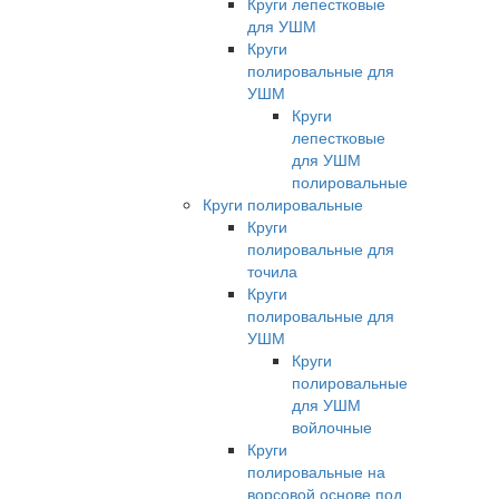
Круги лепестковые
для УШМ
Круги
полировальные для
УШМ
Круги
лепестковые
для УШМ
полировальные
Круги полировальные
Круги
полировальные для
точила
Круги
полировальные для
УШМ
Круги
полировальные
для УШМ
войлочные
Круги
полировальные на
ворсовой основе под