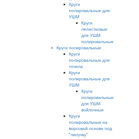
Круги
полировальные для
УШМ
Круги
лепестковые
для УШМ
полировальные
Круги полировальные
Круги
полировальные для
точила
Круги
полировальные для
УШМ
Круги
полировальные
для УШМ
войлочные
Круги
полировальные на
ворсовой основе под
"липучку"