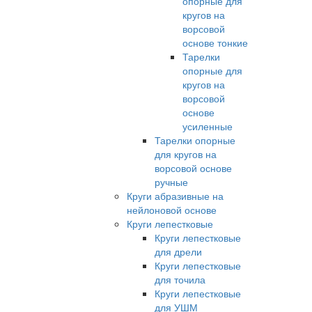
опорные для
кругов на
ворсовой
основе тонкие
Тарелки
опорные для
кругов на
ворсовой
основе
усиленные
Тарелки опорные
для кругов на
ворсовой основе
ручные
Круги абразивные на
нейлоновой основе
Круги лепестковые
Круги лепестковые
для дрели
Круги лепестковые
для точила
Круги лепестковые
для УШМ