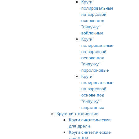
Круги
полировальные
на ворсовой
основе под
"липучку"
войлочные
Круги
полировальные
на ворсовой
основе под
"липучку"
поролоновые
Круги
полировальные
на ворсовой
основе под
"липучку"
шерстяные
Круги синтетические
Круги синтетические
для дрели
Круги синтетические
для УШМ