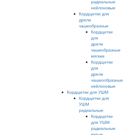
радиальные
нейлоновые
Кордщетки для
дрели
чашеобразные
Кордщетки
для
дрели
чашеобразные
мягкие
Кордщетки
для
дрели
чашеообразные
нейлоновые
Кордщетки для УШМ
Кордщетки для
УШМ
радиальные
Кордщетки
для УШМ
радиальные
витые