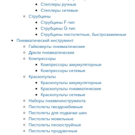
Степлеры ручные
Степлеры сетевые
Струбцины
Струбцины F-тип
Струбцины G-тип
Струбцины пистолетные, быстрозажимные
Пневматический инструмент
Гайковерты пневматические
Дрели пневматические
Компрессоры
Компрессоры аккумуляторные
Компрессоры сетевые
Краскопульты
Краскопульты аккумуляторные
Краскопульты пневматические
Краскопульты сетевые
Наборы пневмоинструмента
Пистолеты гвоздезабивные
Пистолеты для подкачки шин
Пистолеты мовильные
Пистолеты пескоструйные
Пистолеты продувочные