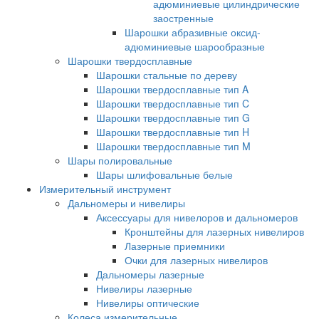
адюминиевые цилиндрические
заостренные
Шарошки абразивные оксид-
адюминиевые шарообразные
Шарошки твердосплавные
Шарошки стальные по дереву
Шарошки твердосплавные тип A
Шарошки твердосплавные тип C
Шарошки твердосплавные тип G
Шарошки твердосплавные тип H
Шарошки твердосплавные тип M
Шары полировальные
Шары шлифовальные белые
Измерительный инструмент
Дальномеры и нивелиры
Аксессуары для нивелоров и дальномеров
Кронштейны для лазерных нивелиров
Лазерные приемники
Очки для лазерных нивелиров
Дальномеры лазерные
Нивелиры лазерные
Нивелиры оптические
Колеса измерительные