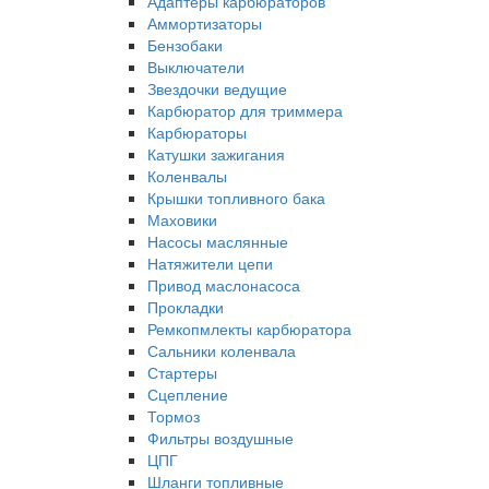
Адаптеры карбюраторов
Аммортизаторы
Бензобаки
Выключатели
Звездочки ведущие
Карбюратор для триммера
Карбюраторы
Катушки зажигания
Коленвалы
Крышки топливного бака
Маховики
Насосы маслянные
Натяжители цепи
Привод маслонасоса
Прокладки
Ремкопмлекты карбюратора
Сальники коленвала
Стартеры
Сцепление
Тормоз
Фильтры воздушные
ЦПГ
Шланги топливные