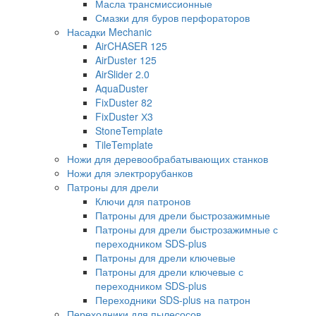
Масла трансмиссионные
Смазки для буров перфораторов
Насадки Mechanic
AirCHASER 125
AirDuster 125
AirSlider 2.0
AquaDuster
FixDuster 82
FixDuster Х3
StoneTemplate
TileTemplate
Ножи для деревообрабатывающих станков
Ножи для электрорубанков
Патроны для дрели
Ключи для патронов
Патроны для дрели быстрозажимные
Патроны для дрели быстрозажимные с
переходником SDS-plus
Патроны для дрели ключевые
Патроны для дрели ключевые с
переходником SDS-plus
Переходники SDS-plus на патрон
Переходники для пылесосов