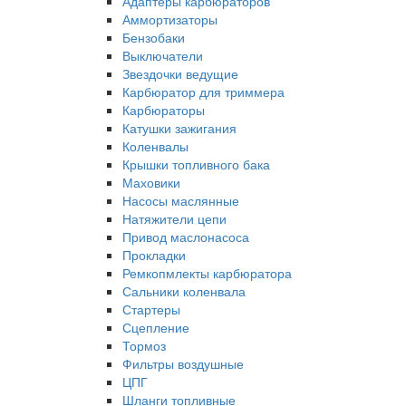
Адаптеры карбюраторов
Аммортизаторы
Бензобаки
Выключатели
Звездочки ведущие
Карбюратор для триммера
Карбюраторы
Катушки зажигания
Коленвалы
Крышки топливного бака
Маховики
Насосы маслянные
Натяжители цепи
Привод маслонасоса
Прокладки
Ремкопмлекты карбюратора
Сальники коленвала
Стартеры
Сцепление
Тормоз
Фильтры воздушные
ЦПГ
Шланги топливные