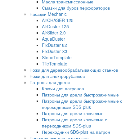
Масла трансмиссионные
Смазки для буров перфораторов
Насадки Mechanic
AirCHASER 125
AirDuster 125
AirSlider 2.0
AquaDuster
FixDuster 82
FixDuster Х3
StoneTemplate
TileTemplate
Ножи для деревообрабатывающих станков
Ножи для электрорубанков
Патроны для дрели
Ключи для патронов
Патроны для дрели быстрозажимные
Патроны для дрели быстрозажимные с
переходником SDS-plus
Патроны для дрели ключевые
Патроны для дрели ключевые с
переходником SDS-plus
Переходники SDS-plus на патрон
Переходники для пылесосов