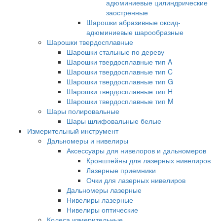
адюминиевые цилиндрические
заостренные
Шарошки абразивные оксид-
адюминиевые шарообразные
Шарошки твердосплавные
Шарошки стальные по дереву
Шарошки твердосплавные тип A
Шарошки твердосплавные тип C
Шарошки твердосплавные тип G
Шарошки твердосплавные тип H
Шарошки твердосплавные тип M
Шары полировальные
Шары шлифовальные белые
Измерительный инструмент
Дальномеры и нивелиры
Аксессуары для нивелоров и дальномеров
Кронштейны для лазерных нивелиров
Лазерные приемники
Очки для лазерных нивелиров
Дальномеры лазерные
Нивелиры лазерные
Нивелиры оптические
Колеса измерительные