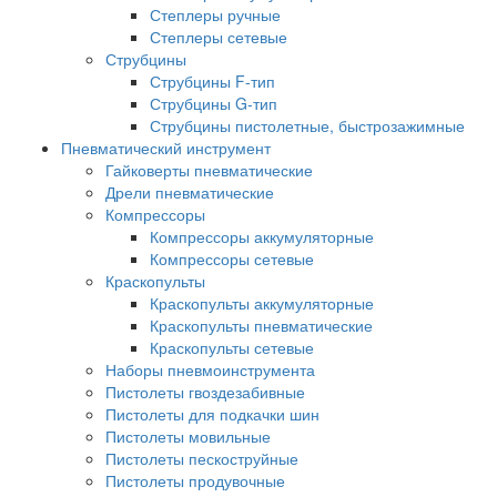
Степлеры ручные
Степлеры сетевые
Струбцины
Струбцины F-тип
Струбцины G-тип
Струбцины пистолетные, быстрозажимные
Пневматический инструмент
Гайковерты пневматические
Дрели пневматические
Компрессоры
Компрессоры аккумуляторные
Компрессоры сетевые
Краскопульты
Краскопульты аккумуляторные
Краскопульты пневматические
Краскопульты сетевые
Наборы пневмоинструмента
Пистолеты гвоздезабивные
Пистолеты для подкачки шин
Пистолеты мовильные
Пистолеты пескоструйные
Пистолеты продувочные