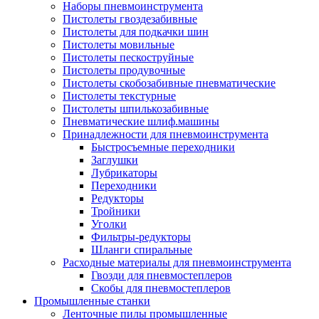
Наборы пневмоинструмента
Пистолеты гвоздезабивные
Пистолеты для подкачки шин
Пистолеты мовильные
Пистолеты пескоструйные
Пистолеты продувочные
Пистолеты скобозабивные пневматические
Пистолеты текстурные
Пистолеты шпилькозабивные
Пневматические шлиф.машины
Принадлежности для пневмоинструмента
Быстросъемные переходники
Заглушки
Лубрикаторы
Переходники
Редукторы
Тройники
Уголки
Фильтры-редукторы
Шланги спиральные
Расходные материалы для пневмоинструмента
Гвозди для пневмостеплеров
Скобы для пневмостеплеров
Промышленные станки
Ленточные пилы промышленные