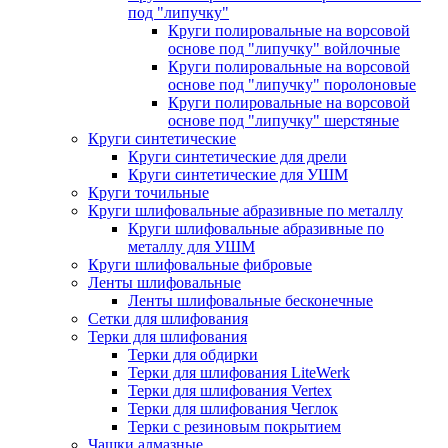
под "липучку"
Круги полировальные на ворсовой
основе под "липучку" войлочные
Круги полировальные на ворсовой
основе под "липучку" поролоновые
Круги полировальные на ворсовой
основе под "липучку" шерстяные
Круги синтетические
Круги синтетические для дрели
Круги синтетические для УШМ
Круги точильные
Круги шлифовальные абразивные по металлу
Круги шлифовальные абразивные по
металлу для УШМ
Круги шлифовальные фибровые
Ленты шлифовальные
Ленты шлифовальные бесконечные
Сетки для шлифования
Терки для шлифования
Терки для обдирки
Терки для шлифования LiteWerk
Терки для шлифования Vertex
Терки для шлифования Чеглок
Терки с резиновым покрытием
Чашки алмазные