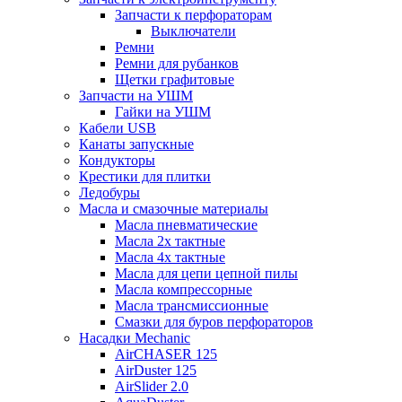
Запчасти к перфораторам
Выключатели
Ремни
Ремни для рубанков
Щетки графитовые
Запчасти на УШМ
Гайки на УШМ
Кабели USB
Канаты запускные
Кондукторы
Крестики для плитки
Ледобуры
Масла и смазочные материалы
Масла пневматические
Масла 2х тактные
Масла 4х тактные
Масла для цепи цепной пилы
Масла компрессорные
Масла трансмиссионные
Смазки для буров перфораторов
Насадки Mechanic
AirCHASER 125
AirDuster 125
AirSlider 2.0