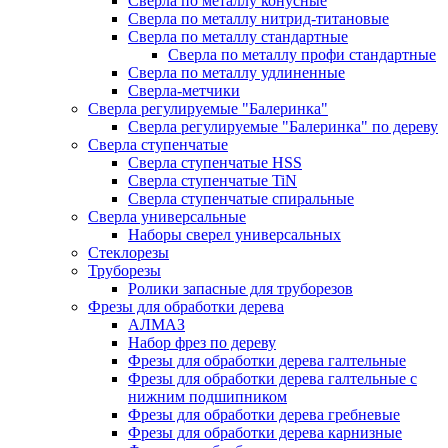
Сверла по металлу конусные
Сверла по металлу нитрид-титановые
Сверла по металлу стандартные
Сверла по металлу профи стандартные
Сверла по металлу удлиненные
Сверла-метчики
Сверла регулируемые "Балеринка"
Сверла регулируемые "Балеринка" по дереву
Сверла ступенчатые
Сверла ступенчатые HSS
Сверла ступенчатые TiN
Сверла ступенчатые спиральные
Сверла универсальные
Наборы сверел универсальных
Стеклорезы
Труборезы
Ролики запасные для труборезов
Фрезы для обработки дерева
АЛМАЗ
Набор фрез по дереву
Фрезы для обработки дерева галтельные
Фрезы для обработки дерева галтельные с
нижним подшипником
Фрезы для обработки дерева гребневые
Фрезы для обработки дерева карнизные