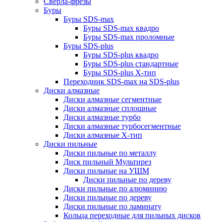
Сверла-фрезы
Буры
Буры SDS-max
Буры SDS-max квадро
Буры SDS-max проломные
Буры SDS-plus
Буры SDS-plus квадро
Буры SDS-plus стандартные
Буры SDS-plus Х-тип
Переходник SDS-max на SDS-plus
Диски алмазные
Диски алмазные сегментные
Диски алмазные сплошные
Диски алмазные турбо
Диски алмазные турбосегментные
Диски алмазные Х-тип
Диски пильные
Диски пильные по металлу
Диск пильный Мультирез
Диски пильные на УШМ
Диски пильные по дереву
Диски пильные по алюминию
Диски пильные по дереву
Диски пильные по ламинату
Кольца переходные для пильных дисков