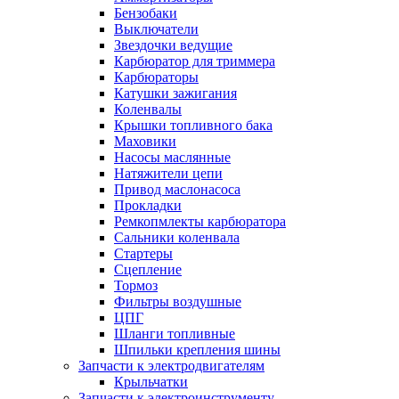
Бензобаки
Выключатели
Звездочки ведущие
Карбюратор для триммера
Карбюраторы
Катушки зажигания
Коленвалы
Крышки топливного бака
Маховики
Насосы маслянные
Натяжители цепи
Привод маслонасоса
Прокладки
Ремкопмлекты карбюратора
Сальники коленвала
Стартеры
Сцепление
Тормоз
Фильтры воздушные
ЦПГ
Шланги топливные
Шпильки крепления шины
Запчасти к электродвигателям
Крыльчатки
Запчасти к электроинструменту