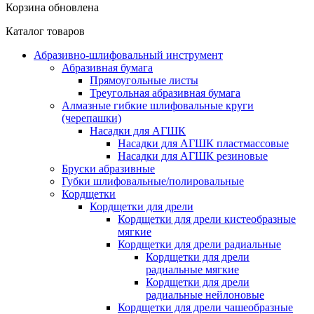
Корзина обновлена
Каталог товаров
Абразивно-шлифовальный инструмент
Абразивная бумага
Прямоугольные листы
Треугольная абразивная бумага
Алмазные гибкие шлифовальные круги
(черепашки)
Насадки для АГШК
Насадки для АГШК пластмассовые
Насадки для АГШК резиновые
Бруски абразивные
Губки шлифовальные/полировальные
Кордщетки
Кордщетки для дрели
Кордщетки для дрели кистеобразные
мягкие
Кордщетки для дрели радиальные
Кордщетки для дрели
радиальные мягкие
Кордщетки для дрели
радиальные нейлоновые
Кордщетки для дрели чашеобразные