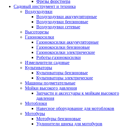
Фрезы форстнера
Садовый инструмент и техника
Воздуходувки
Воздуходувки аккумуляторные
Воздуходувки бензиновые
Воздуходувки сетевые
Высоторезы
Газонокосилки
Газонокосилки аккумуляторные
Газонокосилки бензиновые
Газонокосилки электрические
Роботы-газонокосилки
Измельчители садовые
Культиваторы
Культиваторы бензиновые
Культиваторы электрические
Машины подметательные
Мойки высокого давления
Запчасти и аксессуары к мойкам высокого
давления
Мотоблоки
Навесное оборудование для мотоблоков
Мотобуры
Мотобуры бензиновые
Удлинители шнека для мотобуров