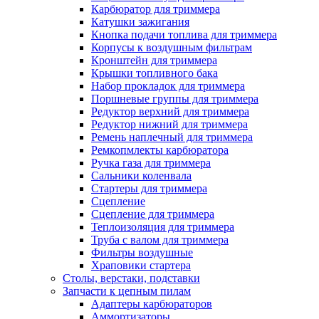
Карбюратор для триммера
Катушки зажигания
Кнопка подачи топлива для триммера
Корпусы к воздушным фильтрам
Кронштейн для триммера
Крышки топливного бака
Набор прокладок для триммера
Поршневые группы для триммера
Редуктор верхний для триммера
Редуктор нижний для триммера
Ремень наплечный для триммера
Ремкопмлекты карбюратора
Ручка газа для триммера
Сальники коленвала
Стартеры для триммера
Сцепление
Сцепление для триммера
Теплоизоляция для триммера
Труба с валом для триммера
Фильтры воздушные
Храповики стартера
Столы, верстаки, подставки
Запчасти к цепным пилам
Адаптеры карбюраторов
Аммортизаторы