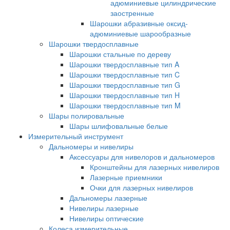
адюминиевые цилиндрические
заостренные
Шарошки абразивные оксид-
адюминиевые шарообразные
Шарошки твердосплавные
Шарошки стальные по дереву
Шарошки твердосплавные тип A
Шарошки твердосплавные тип C
Шарошки твердосплавные тип G
Шарошки твердосплавные тип H
Шарошки твердосплавные тип M
Шары полировальные
Шары шлифовальные белые
Измерительный инструмент
Дальномеры и нивелиры
Аксессуары для нивелоров и дальномеров
Кронштейны для лазерных нивелиров
Лазерные приемники
Очки для лазерных нивелиров
Дальномеры лазерные
Нивелиры лазерные
Нивелиры оптические
Колеса измерительные