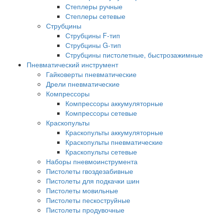
Степлеры ручные
Степлеры сетевые
Струбцины
Струбцины F-тип
Струбцины G-тип
Струбцины пистолетные, быстрозажимные
Пневматический инструмент
Гайковерты пневматические
Дрели пневматические
Компрессоры
Компрессоры аккумуляторные
Компрессоры сетевые
Краскопульты
Краскопульты аккумуляторные
Краскопульты пневматические
Краскопульты сетевые
Наборы пневмоинструмента
Пистолеты гвоздезабивные
Пистолеты для подкачки шин
Пистолеты мовильные
Пистолеты пескоструйные
Пистолеты продувочные