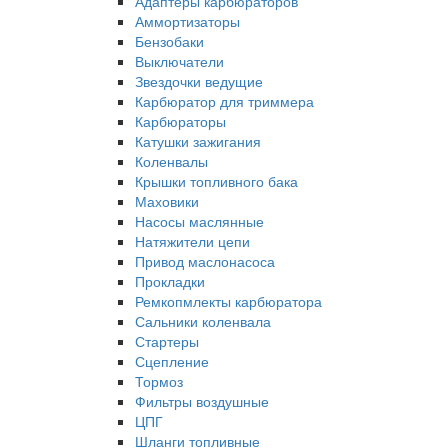
Адаптеры карбюраторов
Аммортизаторы
Бензобаки
Выключатели
Звездочки ведущие
Карбюратор для триммера
Карбюраторы
Катушки зажигания
Коленвалы
Крышки топливного бака
Маховики
Насосы маслянные
Натяжители цепи
Привод маслонасоса
Прокладки
Ремкопмлекты карбюратора
Сальники коленвала
Стартеры
Сцепление
Тормоз
Фильтры воздушные
ЦПГ
Шланги топливные