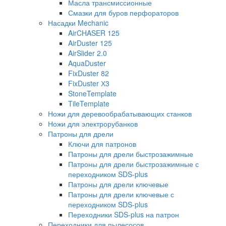
Масла трансмиссионные
Смазки для буров перфораторов
Насадки Mechanic
AirCHASER 125
AirDuster 125
AirSlider 2.0
AquaDuster
FixDuster 82
FixDuster Х3
StoneTemplate
TileTemplate
Ножи для деревообрабатывающих станков
Ножи для электрорубанков
Патроны для дрели
Ключи для патронов
Патроны для дрели быстрозажимные
Патроны для дрели быстрозажимные с
переходником SDS-plus
Патроны для дрели ключевые
Патроны для дрели ключевые с
переходником SDS-plus
Переходники SDS-plus на патрон
Переходники для пылесосов