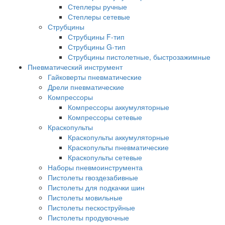
Степлеры ручные
Степлеры сетевые
Струбцины
Струбцины F-тип
Струбцины G-тип
Струбцины пистолетные, быстрозажимные
Пневматический инструмент
Гайковерты пневматические
Дрели пневматические
Компрессоры
Компрессоры аккумуляторные
Компрессоры сетевые
Краскопульты
Краскопульты аккумуляторные
Краскопульты пневматические
Краскопульты сетевые
Наборы пневмоинструмента
Пистолеты гвоздезабивные
Пистолеты для подкачки шин
Пистолеты мовильные
Пистолеты пескоструйные
Пистолеты продувочные