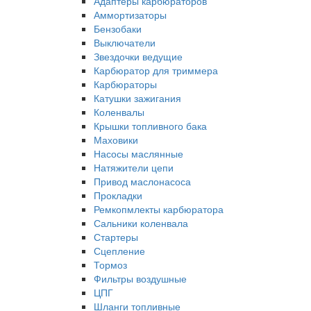
Адаптеры карбюраторов
Аммортизаторы
Бензобаки
Выключатели
Звездочки ведущие
Карбюратор для триммера
Карбюраторы
Катушки зажигания
Коленвалы
Крышки топливного бака
Маховики
Насосы маслянные
Натяжители цепи
Привод маслонасоса
Прокладки
Ремкопмлекты карбюратора
Сальники коленвала
Стартеры
Сцепление
Тормоз
Фильтры воздушные
ЦПГ
Шланги топливные