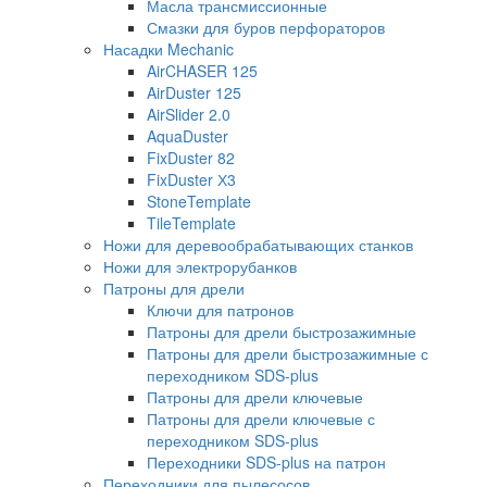
Масла трансмиссионные
Смазки для буров перфораторов
Насадки Mechanic
AirCHASER 125
AirDuster 125
AirSlider 2.0
AquaDuster
FixDuster 82
FixDuster Х3
StoneTemplate
TileTemplate
Ножи для деревообрабатывающих станков
Ножи для электрорубанков
Патроны для дрели
Ключи для патронов
Патроны для дрели быстрозажимные
Патроны для дрели быстрозажимные с
переходником SDS-plus
Патроны для дрели ключевые
Патроны для дрели ключевые с
переходником SDS-plus
Переходники SDS-plus на патрон
Переходники для пылесосов