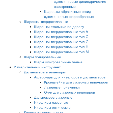
адюминиевые цилиндрические
заостренные
Шарошки абразивные оксид-
адюминиевые шарообразные
Шарошки твердосплавные
Шарошки стальные по дереву
Шарошки твердосплавные тип A
Шарошки твердосплавные тип C
Шарошки твердосплавные тип G
Шарошки твердосплавные тип H
Шарошки твердосплавные тип M
Шары полировальные
Шары шлифовальные белые
Измерительный инструмент
Дальномеры и нивелиры
Аксессуары для нивелоров и дальномеров
Кронштейны для лазерных нивелиров
Лазерные приемники
Очки для лазерных нивелиров
Дальномеры лазерные
Нивелиры лазерные
Нивелиры оптические
Колеса измерительные