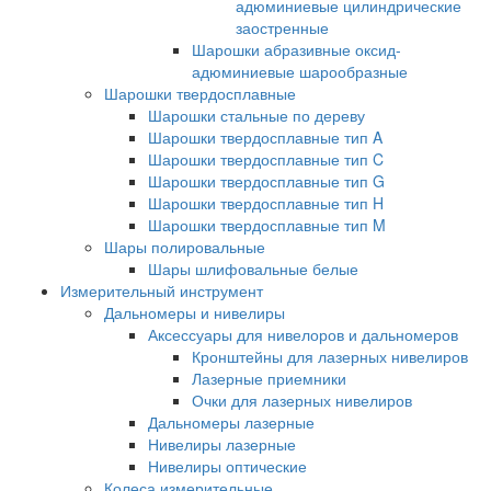
адюминиевые цилиндрические
заостренные
Шарошки абразивные оксид-
адюминиевые шарообразные
Шарошки твердосплавные
Шарошки стальные по дереву
Шарошки твердосплавные тип A
Шарошки твердосплавные тип C
Шарошки твердосплавные тип G
Шарошки твердосплавные тип H
Шарошки твердосплавные тип M
Шары полировальные
Шары шлифовальные белые
Измерительный инструмент
Дальномеры и нивелиры
Аксессуары для нивелоров и дальномеров
Кронштейны для лазерных нивелиров
Лазерные приемники
Очки для лазерных нивелиров
Дальномеры лазерные
Нивелиры лазерные
Нивелиры оптические
Колеса измерительные