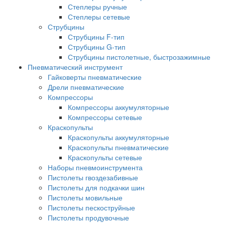
Степлеры ручные
Степлеры сетевые
Струбцины
Струбцины F-тип
Струбцины G-тип
Струбцины пистолетные, быстрозажимные
Пневматический инструмент
Гайковерты пневматические
Дрели пневматические
Компрессоры
Компрессоры аккумуляторные
Компрессоры сетевые
Краскопульты
Краскопульты аккумуляторные
Краскопульты пневматические
Краскопульты сетевые
Наборы пневмоинструмента
Пистолеты гвоздезабивные
Пистолеты для подкачки шин
Пистолеты мовильные
Пистолеты пескоструйные
Пистолеты продувочные