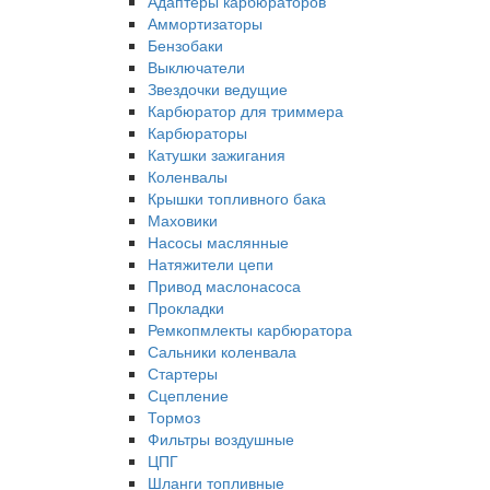
Адаптеры карбюраторов
Аммортизаторы
Бензобаки
Выключатели
Звездочки ведущие
Карбюратор для триммера
Карбюраторы
Катушки зажигания
Коленвалы
Крышки топливного бака
Маховики
Насосы маслянные
Натяжители цепи
Привод маслонасоса
Прокладки
Ремкопмлекты карбюратора
Сальники коленвала
Стартеры
Сцепление
Тормоз
Фильтры воздушные
ЦПГ
Шланги топливные