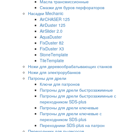
Масла трансмиссионные
Смазки для буров перфораторов
Насадки Mechanic
AirCHASER 125
AirDuster 125
AirSlider 2.0
AquaDuster
FixDuster 82
FixDuster Х3
StoneTemplate
TileTemplate
Ножи для деревообрабатывающих станков
Ножи для электрорубанков
Патроны для дрели
Ключи для патронов
Патроны для дрели быстрозажимные
Патроны для дрели быстрозажимные с
переходником SDS-plus
Патроны для дрели ключевые
Патроны для дрели ключевые с
переходником SDS-plus
Переходники SDS-plus на патрон
Переходники для пылесосов