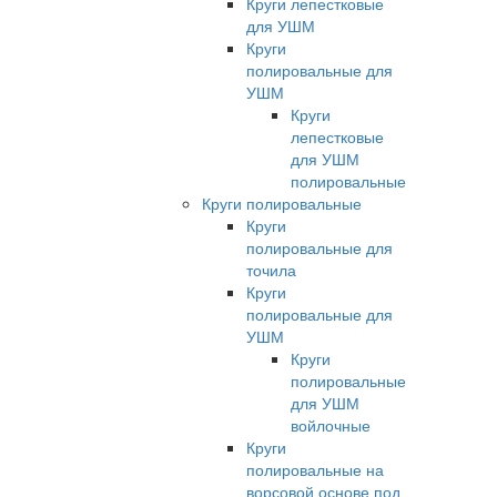
Круги лепестковые
для УШМ
Круги
полировальные для
УШМ
Круги
лепестковые
для УШМ
полировальные
Круги полировальные
Круги
полировальные для
точила
Круги
полировальные для
УШМ
Круги
полировальные
для УШМ
войлочные
Круги
полировальные на
ворсовой основе под