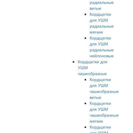
радиальные
витые
Кордщетки
для УШМ
радиальные
мягкие
Кордщетки
для УШМ
радиальные
нейлоновые
Кордщетки для
УШМ
чашеобразные
Кордщетки
для УШМ
чашеобразные
витые
Кордщетки
для УШМ
чашеобразные
мягкие
Кордщетки
для УШМ