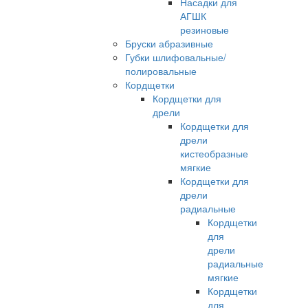
Насадки для
АГШК
резиновые
Бруски абразивные
Губки шлифовальные/
полировальные
Кордщетки
Кордщетки для
дрели
Кордщетки для
дрели
кистеобразные
мягкие
Кордщетки для
дрели
радиальные
Кордщетки
для
дрели
радиальные
мягкие
Кордщетки
для