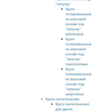
"липучку"
Круги
полировальные
на ворсовой
основе под
"липучку"
войлочные
Круги
полировальные
на ворсовой
основе под
"липучку"
поролоновые
Круги
полировальные
на ворсовой
основе под
"липучку"
шерстяные
Круги синтетические
Круги синтетические
для дрели