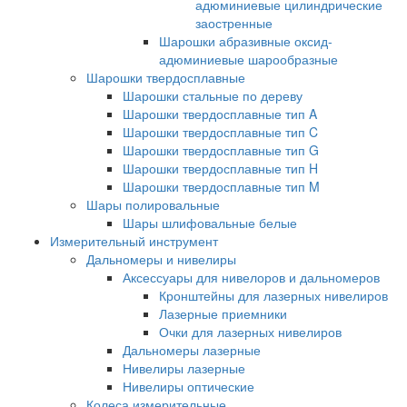
адюминиевые цилиндрические
заостренные
Шарошки абразивные оксид-
адюминиевые шарообразные
Шарошки твердосплавные
Шарошки стальные по дереву
Шарошки твердосплавные тип A
Шарошки твердосплавные тип C
Шарошки твердосплавные тип G
Шарошки твердосплавные тип H
Шарошки твердосплавные тип M
Шары полировальные
Шары шлифовальные белые
Измерительный инструмент
Дальномеры и нивелиры
Аксессуары для нивелоров и дальномеров
Кронштейны для лазерных нивелиров
Лазерные приемники
Очки для лазерных нивелиров
Дальномеры лазерные
Нивелиры лазерные
Нивелиры оптические
Колеса измерительные