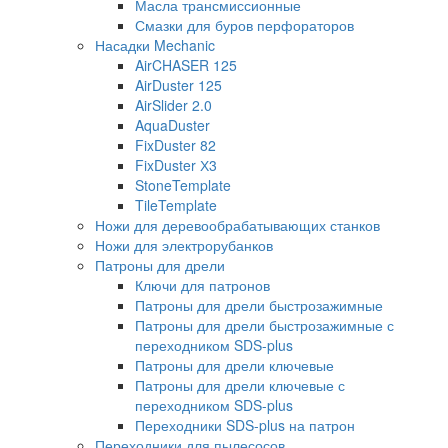
Масла трансмиссионные
Смазки для буров перфораторов
Насадки Mechanic
AirCHASER 125
AirDuster 125
AirSlider 2.0
AquaDuster
FixDuster 82
FixDuster Х3
StoneTemplate
TileTemplate
Ножи для деревообрабатывающих станков
Ножи для электрорубанков
Патроны для дрели
Ключи для патронов
Патроны для дрели быстрозажимные
Патроны для дрели быстрозажимные с
переходником SDS-plus
Патроны для дрели ключевые
Патроны для дрели ключевые с
переходником SDS-plus
Переходники SDS-plus на патрон
Переходники для пылесосов