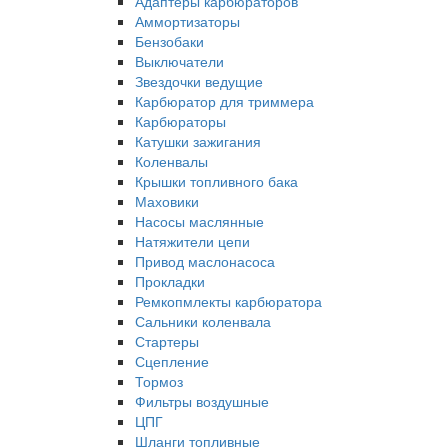
Адаптеры карбюраторов
Аммортизаторы
Бензобаки
Выключатели
Звездочки ведущие
Карбюратор для триммера
Карбюраторы
Катушки зажигания
Коленвалы
Крышки топливного бака
Маховики
Насосы маслянные
Натяжители цепи
Привод маслонасоса
Прокладки
Ремкопмлекты карбюратора
Сальники коленвала
Стартеры
Сцепление
Тормоз
Фильтры воздушные
ЦПГ
Шланги топливные