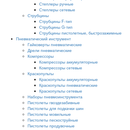
Степлеры ручные
Степлеры сетевые
Струбцины
Струбцины F-тип
Струбцины G-тип
Струбцины пистолетные, быстрозажимные
Пневматический инструмент
Гайковерты пневматические
Дрели пневматические
Компрессоры
Компрессоры аккумуляторные
Компрессоры сетевые
Краскопульты
Краскопульты аккумуляторные
Краскопульты пневматические
Краскопульты сетевые
Наборы пневмоинструмента
Пистолеты гвоздезабивные
Пистолеты для подкачки шин
Пистолеты мовильные
Пистолеты пескоструйные
Пистолеты продувочные