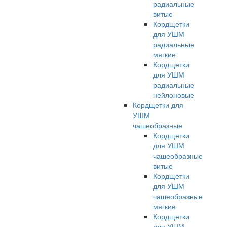
радиальные
витые
Кордщетки
для УШМ
радиальные
мягкие
Кордщетки
для УШМ
радиальные
нейлоновые
Кордщетки для
УШМ
чашеобразные
Кордщетки
для УШМ
чашеобразные
витые
Кордщетки
для УШМ
чашеобразные
мягкие
Кордщетки
для УШМ