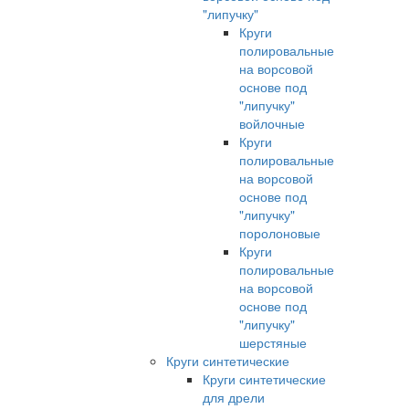
"липучку"
Круги
полировальные
на ворсовой
основе под
"липучку"
войлочные
Круги
полировальные
на ворсовой
основе под
"липучку"
поролоновые
Круги
полировальные
на ворсовой
основе под
"липучку"
шерстяные
Круги синтетические
Круги синтетические
для дрели