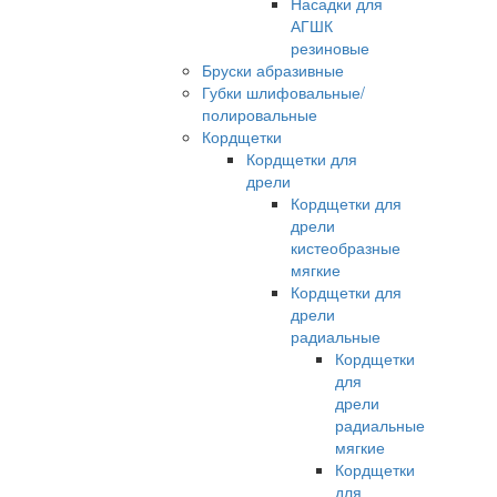
Насадки для
АГШК
резиновые
Бруски абразивные
Губки шлифовальные/
полировальные
Кордщетки
Кордщетки для
дрели
Кордщетки для
дрели
кистеобразные
мягкие
Кордщетки для
дрели
радиальные
Кордщетки
для
дрели
радиальные
мягкие
Кордщетки
для