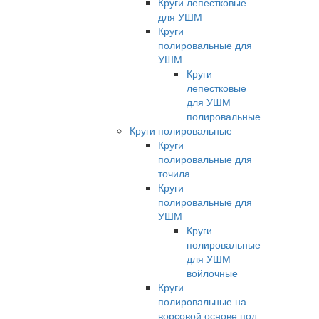
Круги лепестковые
для УШМ
Круги
полировальные для
УШМ
Круги
лепестковые
для УШМ
полировальные
Круги полировальные
Круги
полировальные для
точила
Круги
полировальные для
УШМ
Круги
полировальные
для УШМ
войлочные
Круги
полировальные на
ворсовой основе под