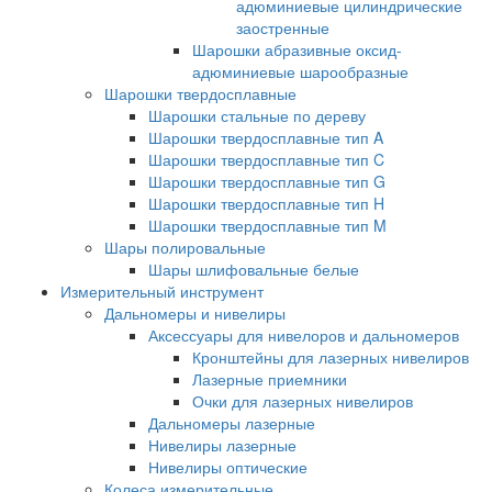
адюминиевые цилиндрические
заостренные
Шарошки абразивные оксид-
адюминиевые шарообразные
Шарошки твердосплавные
Шарошки стальные по дереву
Шарошки твердосплавные тип A
Шарошки твердосплавные тип C
Шарошки твердосплавные тип G
Шарошки твердосплавные тип H
Шарошки твердосплавные тип M
Шары полировальные
Шары шлифовальные белые
Измерительный инструмент
Дальномеры и нивелиры
Аксессуары для нивелоров и дальномеров
Кронштейны для лазерных нивелиров
Лазерные приемники
Очки для лазерных нивелиров
Дальномеры лазерные
Нивелиры лазерные
Нивелиры оптические
Колеса измерительные