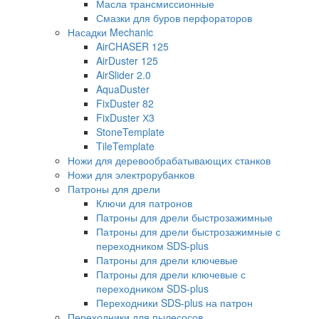
Масла трансмиссионные
Смазки для буров перфораторов
Насадки Mechanic
AirCHASER 125
AirDuster 125
AirSlider 2.0
AquaDuster
FixDuster 82
FixDuster Х3
StoneTemplate
TileTemplate
Ножи для деревообрабатывающих станков
Ножи для электрорубанков
Патроны для дрели
Ключи для патронов
Патроны для дрели быстрозажимные
Патроны для дрели быстрозажимные с
переходником SDS-plus
Патроны для дрели ключевые
Патроны для дрели ключевые с
переходником SDS-plus
Переходники SDS-plus на патрон
Переходники для пылесосов