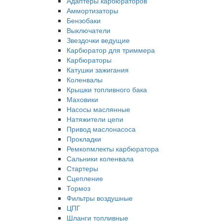
Адаптеры карбюраторов
Аммортизаторы
Бензобаки
Выключатели
Звездочки ведущие
Карбюратор для триммера
Карбюраторы
Катушки зажигания
Коленвалы
Крышки топливного бака
Маховики
Насосы маслянные
Натяжители цепи
Привод маслонасоса
Прокладки
Ремкопмлекты карбюратора
Сальники коленвала
Стартеры
Сцепление
Тормоз
Фильтры воздушные
ЦПГ
Шланги топливные