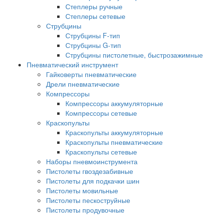
Степлеры ручные
Степлеры сетевые
Струбцины
Струбцины F-тип
Струбцины G-тип
Струбцины пистолетные, быстрозажимные
Пневматический инструмент
Гайковерты пневматические
Дрели пневматические
Компрессоры
Компрессоры аккумуляторные
Компрессоры сетевые
Краскопульты
Краскопульты аккумуляторные
Краскопульты пневматические
Краскопульты сетевые
Наборы пневмоинструмента
Пистолеты гвоздезабивные
Пистолеты для подкачки шин
Пистолеты мовильные
Пистолеты пескоструйные
Пистолеты продувочные