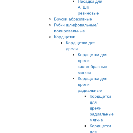
Насадки для
АГШК
резиновые
Бруски абразивные
Губки шлифовальные/
полировальные
Кордщетки
Кордщетки для
дрели
Кордщетки для
дрели
кистеобразные
мягкие
Кордщетки для
дрели
радиальные
Кордщетки
для
дрели
радиальные
мягкие
Кордщетки
для