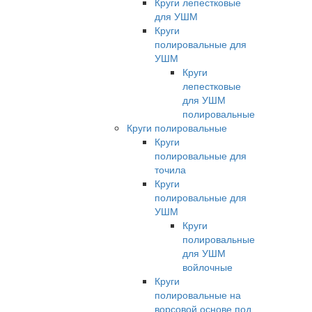
Круги лепестковые
для УШМ
Круги
полировальные для
УШМ
Круги
лепестковые
для УШМ
полировальные
Круги полировальные
Круги
полировальные для
точила
Круги
полировальные для
УШМ
Круги
полировальные
для УШМ
войлочные
Круги
полировальные на
ворсовой основе под