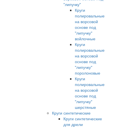
"липучку"
Круги
полировальные
на ворсовой
основе под
"липучку"
войлочные
Круги
полировальные
на ворсовой
основе под
"липучку"
поролоновые
Круги
полировальные
на ворсовой
основе под
"липучку"
шерстяные
Круги синтетические
Круги синтетические
для дрели