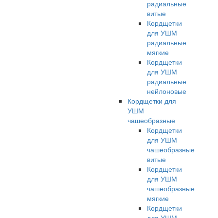
радиальные
витые
Кордщетки
для УШМ
радиальные
мягкие
Кордщетки
для УШМ
радиальные
нейлоновые
Кордщетки для
УШМ
чашеобразные
Кордщетки
для УШМ
чашеобразные
витые
Кордщетки
для УШМ
чашеобразные
мягкие
Кордщетки
для УШМ