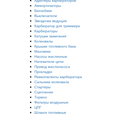
Адаптеры карбюраторов
Аммортизаторы
Бензобаки
Выключатели
Звездочки ведущие
Карбюратор для триммера
Карбюраторы
Катушки зажигания
Коленвалы
Крышки топливного бака
Маховики
Насосы маслянные
Натяжители цепи
Привод маслонасоса
Прокладки
Ремкопмлекты карбюратора
Сальники коленвала
Стартеры
Сцепление
Тормоз
Фильтры воздушные
ЦПГ
Шланги топливные