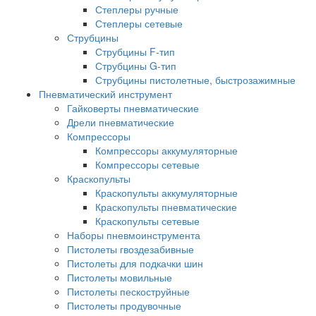
Степлеры ручные
Степлеры сетевые
Струбцины
Струбцины F-тип
Струбцины G-тип
Струбцины пистолетные, быстрозажимные
Пневматический инструмент
Гайковерты пневматические
Дрели пневматические
Компрессоры
Компрессоры аккумуляторные
Компрессоры сетевые
Краскопульты
Краскопульты аккумуляторные
Краскопульты пневматические
Краскопульты сетевые
Наборы пневмоинструмента
Пистолеты гвоздезабивные
Пистолеты для подкачки шин
Пистолеты мовильные
Пистолеты пескоструйные
Пистолеты продувочные