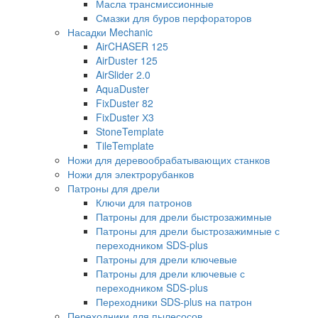
Масла трансмиссионные
Смазки для буров перфораторов
Насадки Mechanic
AirCHASER 125
AirDuster 125
AirSlider 2.0
AquaDuster
FixDuster 82
FixDuster Х3
StoneTemplate
TileTemplate
Ножи для деревообрабатывающих станков
Ножи для электрорубанков
Патроны для дрели
Ключи для патронов
Патроны для дрели быстрозажимные
Патроны для дрели быстрозажимные с
переходником SDS-plus
Патроны для дрели ключевые
Патроны для дрели ключевые с
переходником SDS-plus
Переходники SDS-plus на патрон
Переходники для пылесосов