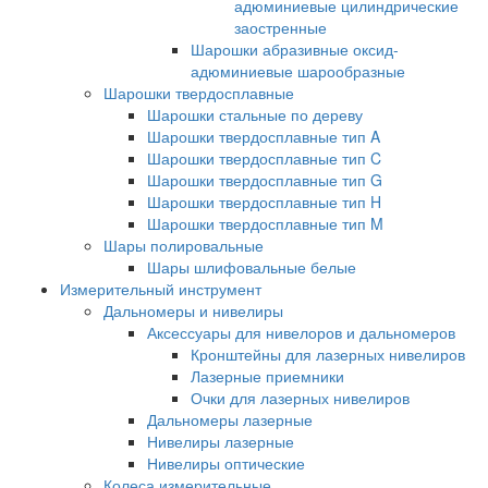
адюминиевые цилиндрические
заостренные
Шарошки абразивные оксид-
адюминиевые шарообразные
Шарошки твердосплавные
Шарошки стальные по дереву
Шарошки твердосплавные тип A
Шарошки твердосплавные тип C
Шарошки твердосплавные тип G
Шарошки твердосплавные тип H
Шарошки твердосплавные тип M
Шары полировальные
Шары шлифовальные белые
Измерительный инструмент
Дальномеры и нивелиры
Аксессуары для нивелоров и дальномеров
Кронштейны для лазерных нивелиров
Лазерные приемники
Очки для лазерных нивелиров
Дальномеры лазерные
Нивелиры лазерные
Нивелиры оптические
Колеса измерительные