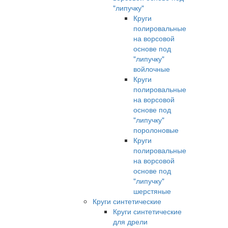
"липучку"
Круги
полировальные
на ворсовой
основе под
"липучку"
войлочные
Круги
полировальные
на ворсовой
основе под
"липучку"
поролоновые
Круги
полировальные
на ворсовой
основе под
"липучку"
шерстяные
Круги синтетические
Круги синтетические
для дрели