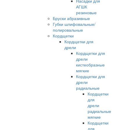
Насадки для
АГШК
резиновые
Бруски абразивные
Губки шлифовальные/
полировальные
Кордщетки
Кордщетки для
дрели
Кордщетки для
дрели
кистеобразные
мягкие
Кордщетки для
дрели
радиальные
Кордщетки
для
дрели
радиальные
мягкие
Кордщетки
для