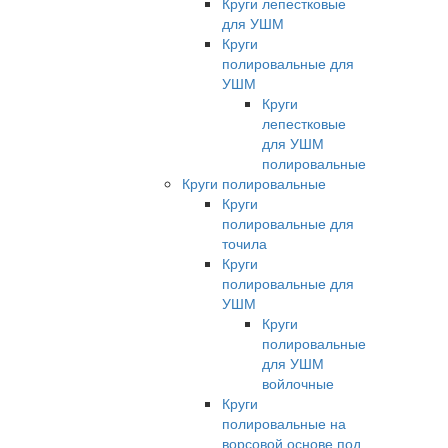
Круги лепестковые
для УШМ
Круги
полировальные для
УШМ
Круги
лепестковые
для УШМ
полировальные
Круги полировальные
Круги
полировальные для
точила
Круги
полировальные для
УШМ
Круги
полировальные
для УШМ
войлочные
Круги
полировальные на
ворсовой основе под