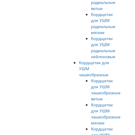
радиальные
витые
Кордщетки
для УШМ
радиальные
мягкие
Кордщетки
для УШМ
радиальные
нейлоновые
Кордщетки для
УШМ
чашеобразные
Кордщетки
для УШМ
чашеобразные
витые
Кордщетки
для УШМ
чашеобразные
мягкие
Кордщетки
для УШМ