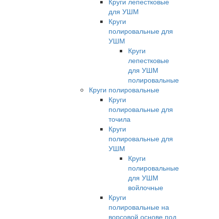
Круги лепестковые
для УШМ
Круги
полировальные для
УШМ
Круги
лепестковые
для УШМ
полировальные
Круги полировальные
Круги
полировальные для
точила
Круги
полировальные для
УШМ
Круги
полировальные
для УШМ
войлочные
Круги
полировальные на
ворсовой основе под