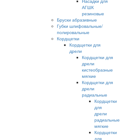
Насадки для
АГШК
резиновые
Бруски абразивные
Губки шлифовальные/
полировальные
Кордщетки
Кордщетки для
дрели
Кордщетки для
дрели
кистеобразные
мягкие
Кордщетки для
дрели
радиальные
Кордщетки
для
дрели
радиальные
мягкие
Кордщетки
для