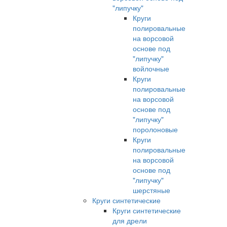
"липучку"
Круги
полировальные
на ворсовой
основе под
"липучку"
войлочные
Круги
полировальные
на ворсовой
основе под
"липучку"
поролоновые
Круги
полировальные
на ворсовой
основе под
"липучку"
шерстяные
Круги синтетические
Круги синтетические
для дрели