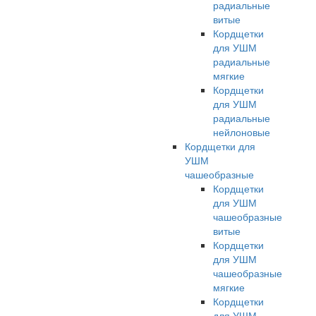
радиальные
витые
Кордщетки
для УШМ
радиальные
мягкие
Кордщетки
для УШМ
радиальные
нейлоновые
Кордщетки для
УШМ
чашеобразные
Кордщетки
для УШМ
чашеобразные
витые
Кордщетки
для УШМ
чашеобразные
мягкие
Кордщетки
для УШМ