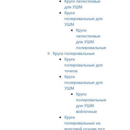
Круги лепестковые
для УШМ
Круги
полировальные для
УШМ
Круги
лепестковые
для УШМ
полировальные
Круги полировальные
Круги
полировальные для
точила
Круги
полировальные для
УШМ
Круги
полировальные
для УШМ
войлочные
Круги
полировальные на
ворсовой основе под