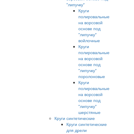
"липучку"
Круги
полировальные
на ворсовой
основе под
"липучку"
войлочные
Круги
полировальные
на ворсовой
основе под
"липучку"
поролоновые
Круги
полировальные
на ворсовой
основе под
"липучку"
шерстяные
Круги синтетические
Круги синтетические
для дрели