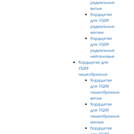
радиальные
витые
Кордщетки
для УШМ
радиальные
мягкие
Кордщетки
для УШМ
радиальные
нейлоновые
Кордщетки для
УШМ
чашеобразные
Кордщетки
для УШМ
чашеобразные
витые
Кордщетки
для УШМ
чашеобразные
мягкие
Кордщетки
для УШМ