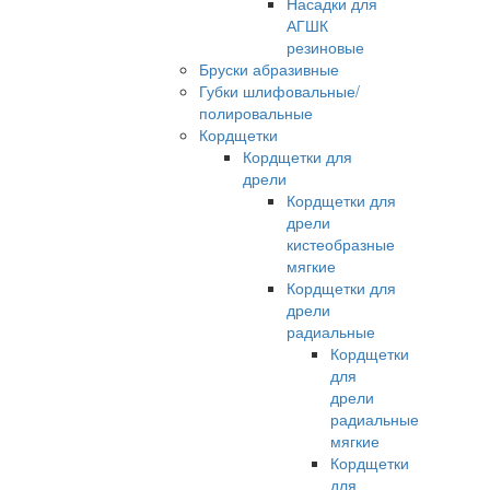
Насадки для
АГШК
резиновые
Бруски абразивные
Губки шлифовальные/
полировальные
Кордщетки
Кордщетки для
дрели
Кордщетки для
дрели
кистеобразные
мягкие
Кордщетки для
дрели
радиальные
Кордщетки
для
дрели
радиальные
мягкие
Кордщетки
для