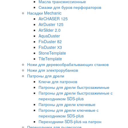
Масла трансмиссионные
Смазки для буров перфораторов
Насадки Mechanic
AirCHASER 125
AirDuster 125
AirSlider 2.0
AquaDuster
FixDuster 82
FixDuster Х3
StoneTemplate
TileTemplate
Ножи для деревообрабатывающих станков
Ножи для электрорубанков
Патроны для дрели
Ключи для патронов
Патроны для дрели быстрозажимные
Патроны для дрели быстрозажимные с
переходником SDS-plus
Патроны для дрели ключевые
Патроны для дрели ключевые с
переходником SDS-plus
Переходники SDS-plus на патрон
Переходники для пылесосов