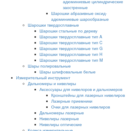
адюминиевые цилиндрические
заостренные
Шарошки абразивные оксид-
адюминиевые шарообразные
Шарошки твердосплавные
Шарошки стальные по дереву
Шарошки твердосплавные тип A
Шарошки твердосплавные тип C
Шарошки твердосплавные тип G
Шарошки твердосплавные тип H
Шарошки твердосплавные тип M
Шары полировальные
Шары шлифовальные белые
Измерительный инструмент
Дальномеры и нивелиры
Аксессуары для нивелоров и дальномеров
Кронштейны для лазерных нивелиров
Лазерные приемники
Очки для лазерных нивелиров
Дальномеры лазерные
Нивелиры лазерные
Нивелиры оптические
Колеса измерительные