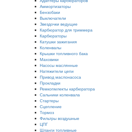
Адаптеры карбюраторов
Аммортизаторы
Бензобаки
Выключатели
Звездочки ведущие
Карбюратор для триммера
Карбюраторы
Катушки зажигания
Коленвалы
Крышки топливного бака
Маховики
Насосы маслянные
Натяжители цепи
Привод маслонасоса
Прокладки
Ремкопмлекты карбюратора
Сальники коленвала
Стартеры
Сцепление
Тормоз
Фильтры воздушные
ЦПГ
Шланги топливные