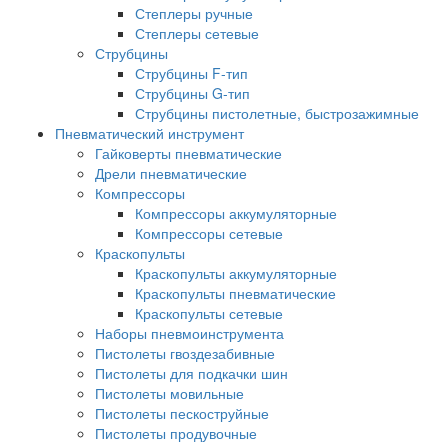
Степлеры ручные
Степлеры сетевые
Струбцины
Струбцины F-тип
Струбцины G-тип
Струбцины пистолетные, быстрозажимные
Пневматический инструмент
Гайковерты пневматические
Дрели пневматические
Компрессоры
Компрессоры аккумуляторные
Компрессоры сетевые
Краскопульты
Краскопульты аккумуляторные
Краскопульты пневматические
Краскопульты сетевые
Наборы пневмоинструмента
Пистолеты гвоздезабивные
Пистолеты для подкачки шин
Пистолеты мовильные
Пистолеты пескоструйные
Пистолеты продувочные