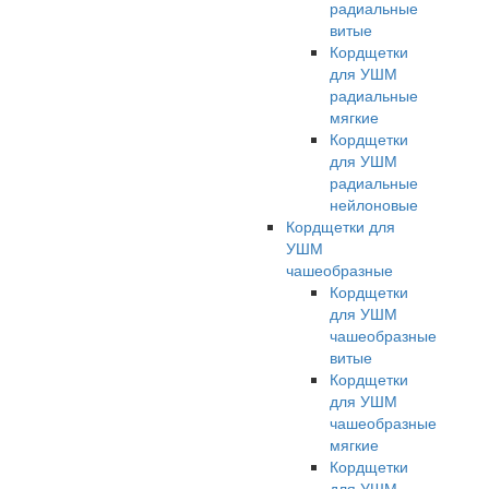
радиальные
витые
Кордщетки
для УШМ
радиальные
мягкие
Кордщетки
для УШМ
радиальные
нейлоновые
Кордщетки для
УШМ
чашеобразные
Кордщетки
для УШМ
чашеобразные
витые
Кордщетки
для УШМ
чашеобразные
мягкие
Кордщетки
для УШМ