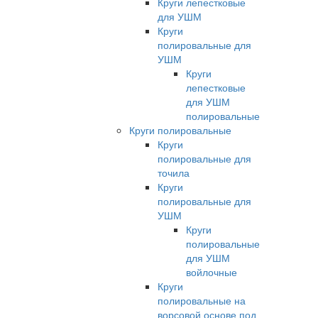
Круги лепестковые
для УШМ
Круги
полировальные для
УШМ
Круги
лепестковые
для УШМ
полировальные
Круги полировальные
Круги
полировальные для
точила
Круги
полировальные для
УШМ
Круги
полировальные
для УШМ
войлочные
Круги
полировальные на
ворсовой основе под