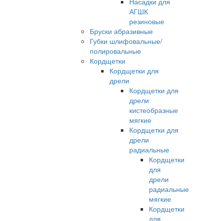
Насадки для
АГШК
резиновые
Бруски абразивные
Губки шлифовальные/
полировальные
Кордщетки
Кордщетки для
дрели
Кордщетки для
дрели
кистеобразные
мягкие
Кордщетки для
дрели
радиальные
Кордщетки
для
дрели
радиальные
мягкие
Кордщетки
для