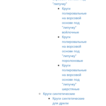
"липучку"
Круги
полировальные
на ворсовой
основе под
"липучку"
войлочные
Круги
полировальные
на ворсовой
основе под
"липучку"
поролоновые
Круги
полировальные
на ворсовой
основе под
"липучку"
шерстяные
Круги синтетические
Круги синтетические
для дрели